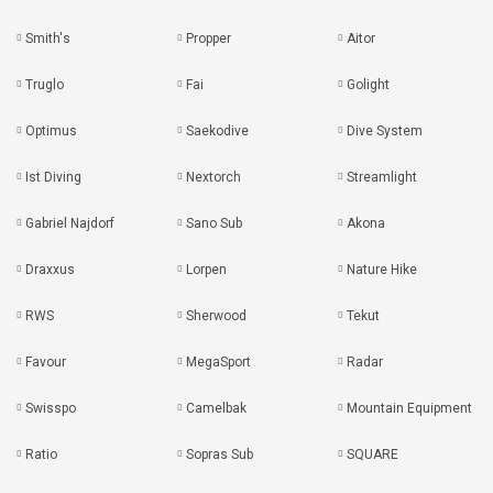
Smith's
Propper
Aitor
Truglo
Fai
Golight
Optimus
Saekodive
Dive System
Ist Diving
Nextorch
Streamlight
Gabriel Najdorf
Sano Sub
Akona
Draxxus
Lorpen
Nature Hike
RWS
Sherwood
Tekut
Favour
MegaSport
Radar
Swisspo
Camelbak
Mountain Equipment
Ratio
Sopras Sub
SQUARE