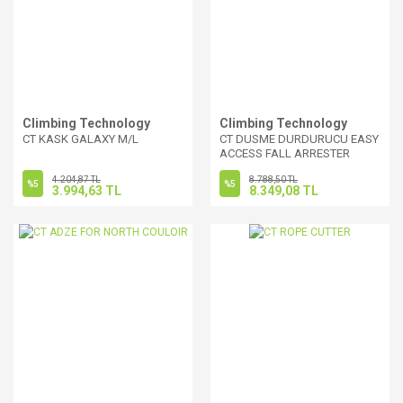
Climbing Technology
Climbing Technology
CT KASK GALAXY M/L
CT DUSME DURDURUCU EASY
ACCESS FALL ARRESTER
4.204,87 TL
8.788,50 TL
%5
%5
3.994,63 TL
8.349,08 TL