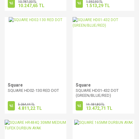
10.787,00 TL
1.592,93 TL
%5
%5
10.247,65 TL
1.513,29 TL
Square
Square
SQUARE HD02-130 RED DOT
SQUARE HD01-432 DOT
(GREEN/BLUE/RED)
5.064,44 TL
14.181,80 TL
%5
%5
4.811,22 TL
13.472,71 TL