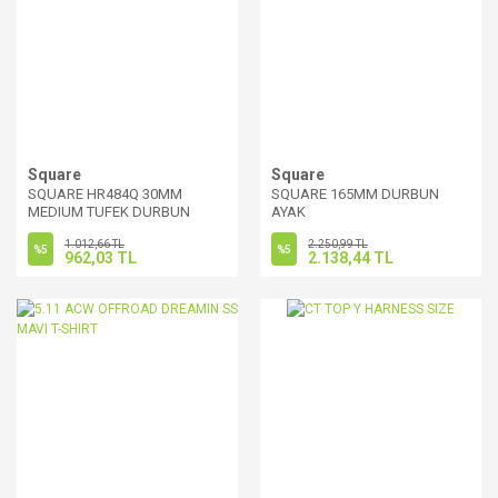
Square
Square
SQUARE HR484Q 30MM
SQUARE 165MM DURBUN
MEDIUM TUFEK DURBUN
AYAK
AYAK
1.012,66 TL
2.250,99 TL
%5
%5
962,03 TL
2.138,44 TL