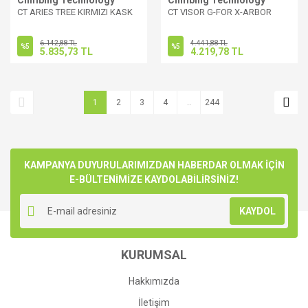
Climbing Technology
Climbing Technology
CT ARIES TREE KIRMIZI KASK
CT VISOR G-FOR X-ARBOR
6.142,88 TL
4.441,88 TL
%5
%5
5.835,73 TL
4.219,78 TL
1
2
3
4
..
244
KAMPANYA DUYURULARIMIZDAN HABERDAR OLMAK İÇİN
E-BÜLTENİMİZE KAYDOLABİLİRSİNİZ!
KAYDOL
KURUMSAL
Hakkımızda
İletişim