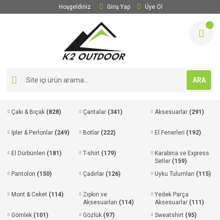
Hoşgeldiniz
Giriş Yap
Üye Ol
ARA
Çakı & Bıçak
(828)
Çantalar
(341)
Aksesuarlar
(291)
İpler & Perlonlar
(249)
Botlar
(222)
El Fenerleri
(192)
El Dürbünleri
(181)
T-shirt
(179)
Karabina ve Express
Setler
(159)
Pantolon
(150)
Çadırlar
(126)
Uyku Tulumları
(115)
Mont & Ceket
(114)
Zıpkın ve
Yedek Parça
Aksesuarları
(114)
Aksesuarlar
(111)
Gömlek
(101)
Gözlük
(97)
Sweatshirt
(95)