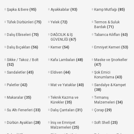
Şapka & Bere
(95)
Ayakkabılar
(93)
Kamp Mutfağı
(85)
Tüfek Dürbünleri
(75)
Yelek
(72)
Termos & Suluk
Bardak
(71)
Dalış Elbiseleri
(70)
DAĞCILIK & İŞ
Tabanca Kılıfları
(63)
GÜVENLİĞİ
(67)
Dalış Bıçakları
(56)
Kemer
(54)
Emniyet Kemeri
(53)
Sikke / Takoz / Bolt
Kafa Lambaları
(48)
Maske ve Şnorkeller
(52)
(47)
Sandaletler
(45)
Eldiven
(44)
Şok Emici
Konumlama
(43)
Paletler
(42)
Mat ve Yataklar
(40)
Sandalye & Kampet
(38)
Makaralar
(35)
Teknik Kazma ve
Tırmanış
Kürekler
(35)
Malzemeleri
(34)
Su Altı Fenerleri
(33)
Dalış Çantaları
(31)
Çorap
(29)
Dürbün Ayakları
(28)
İniş ve Emniyet
Soft Shell
(25)
Malzemeleri
(25)