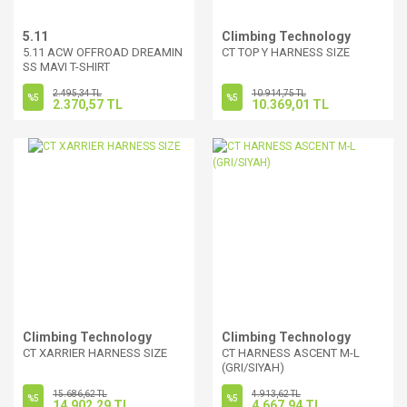
5.11
Climbing Technology
5.11 ACW OFFROAD DREAMIN
CT TOP Y HARNESS SIZE
SS MAVI T-SHIRT
2.495,34 TL
10.914,75 TL
%5
%5
2.370,57 TL
10.369,01 TL
Climbing Technology
Climbing Technology
CT XARRIER HARNESS SIZE
CT HARNESS ASCENT M-L
(GRI/SIYAH)
15.686,62 TL
4.913,62 TL
%5
%5
14.902,29 TL
4.667,94 TL