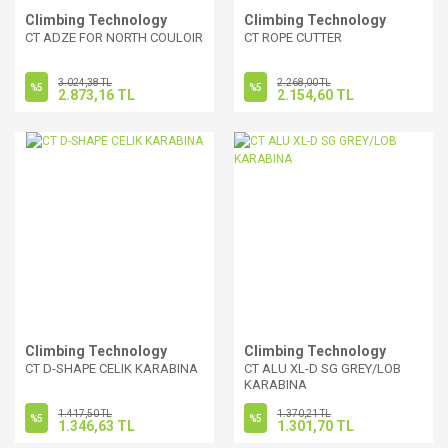
Climbing Technology
Climbing Technology
CT ADZE FOR NORTH COULOIR
CT ROPE CUTTER
3.024,38 TL
2.268,00 TL
%5
%5
2.873,16 TL
2.154,60 TL
Climbing Technology
Climbing Technology
CT D-SHAPE CELIK KARABINA
CT ALU XL-D SG GREY/LOB
KARABINA
1.417,50 TL
1.370,21 TL
%5
%5
1.346,63 TL
1.301,70 TL