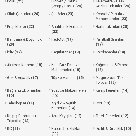
Polar
(25)
Eldiven / Patik /
Telemetre ve Tek
Çorap / Başlık
(25)
Gözlü Dürbünler
(25)
Silah Çantaları
(24)
Şarjörler
(23)
Konsol / Pusula /
Manometreler
(23)
Projektörler
(22)
Anahtarlık Fenerler
Harbi Takımları
(20)
(22)
Bandana & Boyunluk
Red-Dot
(19)
Paintball Silahları
(20)
(19)
İçlik
(19)
Regülatörler
(18)
Fotokapanlar
(18)
Aksiyon Kamera
(18)
Kar - Buz Emniyet
Yağmurluk & Panço
Malzemeleri
(18)
(17)
Gez & Arpacık
(17)
Tüp ve Vanalar
(15)
Magnezyum Tozu
Torbası
(15)
Bağlantı Ekipmanları
Yüzücü Malzemeleri
Kamp Fenerleri
(14)
(15)
(15)
Teleskoplar
(14)
Ağırlık & Ağırlık
Şort
(13)
Kemerleri
(14)
Düşüş Durdurucu
Askı Kayışları
(12)
Tüfek Fenerleri
(12)
Tripodlar
(12)
BC
(11)
Baton & Tozluklar
Dizlik & Dirseklik
(10)
(11)