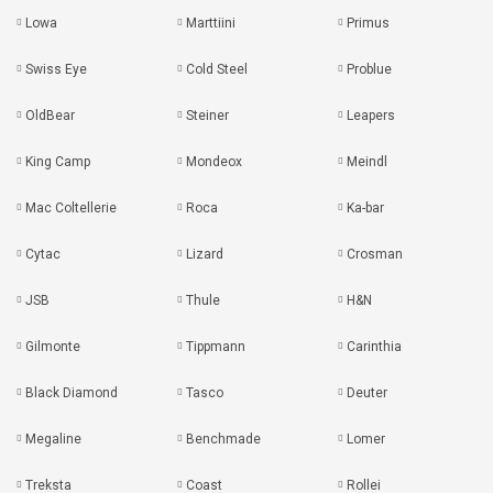
Lowa
Marttiini
Primus
Swiss Eye
Cold Steel
Problue
OldBear
Steiner
Leapers
King Camp
Mondeox
Meindl
Mac Coltellerie
Roca
Ka-bar
Cytac
Lizard
Crosman
JSB
Thule
H&N
Gilmonte
Tippmann
Carinthia
Black Diamond
Tasco
Deuter
Megaline
Benchmade
Lomer
Treksta
Coast
Rollei