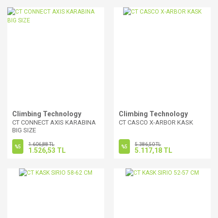
Climbing Technology
Climbing Technology
CT CONNECT AXIS KARABINA
CT CASCO X-ARBOR KASK
BIG SIZE
1.606,88 TL
5.386,50 TL
%5
%5
1.526,53 TL
5.117,18 TL