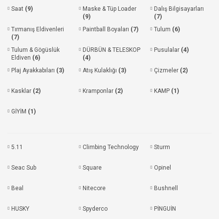
Saat
(9)
Maske & Tüp Loader
Dalış Bilgisayarları
(9)
(7)
Tırmanış Eldivenleri
Paintball Boyaları
(7)
Tulum
(6)
(7)
Tulum & Gögüslük
DÜRBÜN & TELESKOP
Pusulalar
(4)
Eldiven
(6)
(4)
Plaj Ayakkabıları
(3)
Atış Kulaklığı
(3)
Çizmeler
(2)
Kasklar
(2)
Kramponlar
(2)
KAMP
(1)
GİYİM
(1)
5.11
Climbing Technology
Sturm
Seac Sub
Square
Opinel
Beal
Nitecore
Bushnell
HUSKY
Spyderco
PİNGUİN