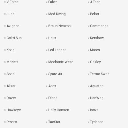
V-Force
Faber
J-Tech
Jude
Med Diving
Peltor
Avignon
Braun Network
Cammenga
Coltri Sub
Helix
Kershaw
Kong
Led Lenser
Mares
McNett
Mechanix Wear
Oakley
Sonal
Spare Air
Termo Swed
Akkar
Apex
Aquatec
Dazer
Ethna
HanWag
Hawkeye
Helly Hansen
Inova
Pronto
TacStar
Typhoon