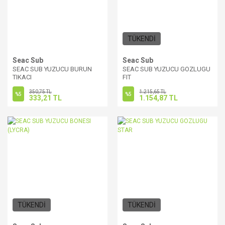
TÜKENDİ
Seac Sub
Seac Sub
SEAC SUB YUZUCU BURUN
SEAC SUB YUZUCU GOZLUGU
TIKACI
FIT
350,75 TL
1.215,65 TL
%5
%5
333,21 TL
1.154,87 TL
TÜKENDİ
TÜKENDİ