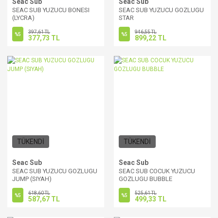
Seac Sub
Seac Sub
SEAC SUB YUZUCU BONESI
SEAC SUB YUZUCU GOZLUGU
(LYCRA)
STAR
397,61 TL
946,55 TL
%5
%5
377,73 TL
899,22 TL
TÜKENDİ
TÜKENDİ
Seac Sub
Seac Sub
SEAC SUB YUZUCU GOZLUGU
SEAC SUB COCUK YUZUCU
JUMP (SIYAH)
GOZLUGU BUBBLE
618,60 TL
525,61 TL
%5
%5
587,67 TL
499,33 TL