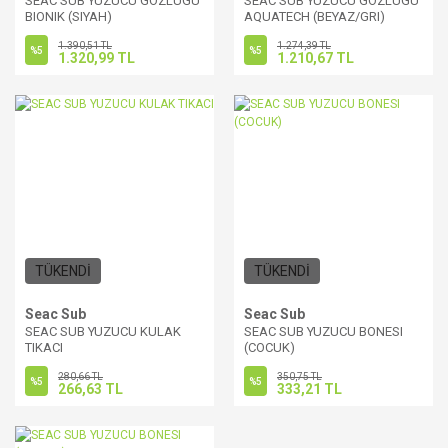
SEAC SUB YUZUCU GOZLUGU
SEAC SUB YUZUCU GOZLUGU
BIONIK (SIYAH)
AQUATECH (BEYAZ/GRI)
1.390,51 TL
1.274,39 TL
%5
%5
1.320,99 TL
1.210,67 TL
TÜKENDİ
TÜKENDİ
Seac Sub
Seac Sub
SEAC SUB YUZUCU KULAK
SEAC SUB YUZUCU BONESI
TIKACI
(COCUK)
280,66 TL
350,75 TL
%5
%5
266,63 TL
333,21 TL