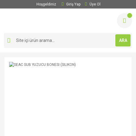
Hoşgeldiniz
Giriş Yap
Üye Ol
ARA