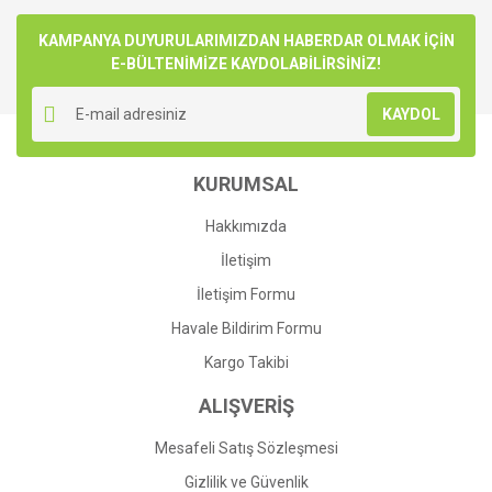
Bu ürüne ilk yorumu siz yapın!
kullanarak tarafımıza iletebilirsiniz.
Görüş ve önerileriniz için teşekkür ederiz.
KAMPANYA DUYURULARIMIZDAN HABERDAR OLMAK İÇİN
E-BÜLTENİMİZE KAYDOLABİLİRSİNİZ!
Yorum Yaz
Ürün resmi kalitesiz, bozuk veya görüntülenemiyor.
KAYDOL
Ürün açıklamasında eksik bilgiler bulunuyor.
Ürün bilgilerinde hatalar bulunuyor.
KURUMSAL
Ürün fiyatı diğer sitelerden daha pahalı.
Bu ürüne benzer farklı alternatifler olmalı.
Hakkımızda
İletişim
İletişim Formu
Havale Bildirim Formu
Gönder
Kargo Takibi
ALIŞVERİŞ
Mesafeli Satış Sözleşmesi
Gizlilik ve Güvenlik