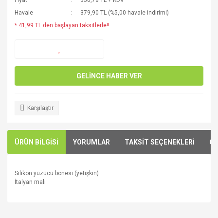
Fiyat
350,78 TL + KDV
Havale
379,90 TL (%5,00 havale indirimi)
* 41,99 TL den başlayan taksitlerle!!
GELİNCE HABER VER
Karşılaştır
ÜRÜN BİLGİSİ
YORUMLAR
TAKSİT SEÇENEKLERİ
ÖN
Silikon yüzücü bonesi (yetişkin)
İtalyan malı
Bu ürünün fiyat bilgisi, resim, ürün açıklamalarında ve diğer
konularda yetersiz gördüğünüz noktaları öneri formunu