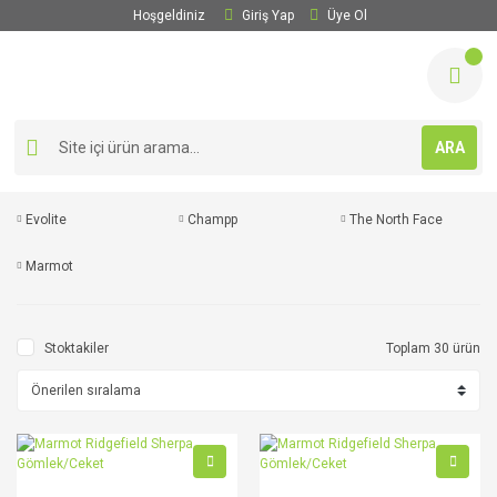
Hoşgeldiniz
Giriş Yap
Üye Ol
ARA
Evolite
Champp
The North Face
Marmot
Stoktakiler
Toplam 30 ürün