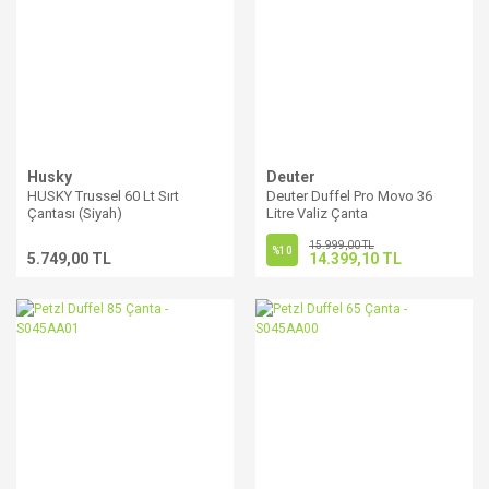
Husky
Deuter
HUSKY Trussel 60 Lt Sırt
Deuter Duffel Pro Movo 36
Çantası (Siyah)
Litre Valiz Çanta
15.999,00 TL
%10
5.749,00 TL
14.399,10 TL