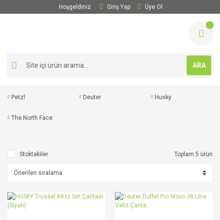
Hoşgeldiniz
Giriş Yap
Üye Ol
ARA
Petzl
Deuter
Husky
The North Face
Stoktakiler
Toplam 5 ürün