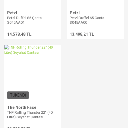
Petzl
Petzl
Petzl Duffel 85 Çanta -
Petzl Duffel 65 Çanta -
S045AA01
S045AA00
14.578,48 TL
13.498,21 TL
TÜKENDİ
The North Face
TNF Rolling Thunder 22'' (40
Litre) Seyahat Çantası