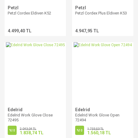
Petzl
Petzl
Petzl Cordex Eldiven K52
Petzl Cordex Plus Eldiven K53
4.499,40 TL
4.947,95 TL
Edelrid
Edelrid
Edelrid Work Glove Close
Edelrid Work Glove Open
72495
72494
2.043,04 TL
1.733,53 TL
%10
%10
1.838,74 TL
1.560,18 TL