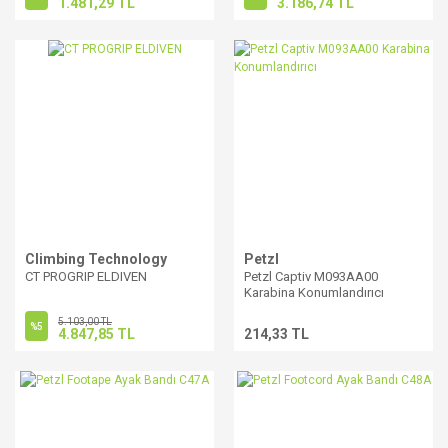
1.481,29 TL
3.186,74 TL
Climbing Technology
Petzl
CT PROGRIP ELDIVEN
Petzl Captiv M093AA00
Karabina Konumlandırıcı
5.103,00 TL
%5
4.847,85 TL
214,33 TL