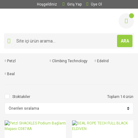
Hoşgeldiniz
Giriş Yap
Üye Ol
ARA
Petzl
Climbing Technology
Edelrid
Beal
Stoktakiler
Toplam 14 ürün