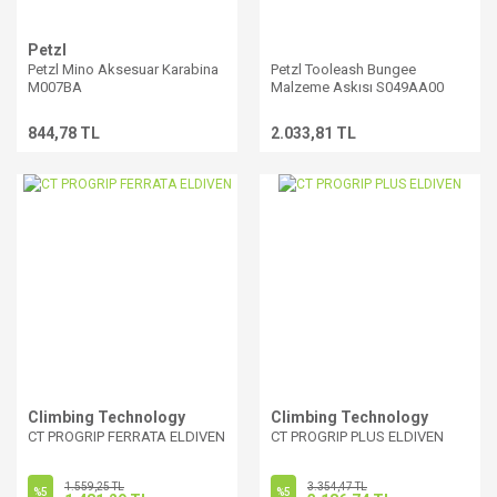
Petzl
Petzl Mino Aksesuar Karabina
Petzl Tooleash Bungee
M007BA
Malzeme Askısı S049AA00
844,78 TL
2.033,81 TL
Climbing Technology
Climbing Technology
CT PROGRIP FERRATA ELDIVEN
CT PROGRIP PLUS ELDIVEN
1.559,25 TL
3.354,47 TL
%5
%5