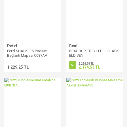
Petzl
Beal
Petzl SHACKLES Podium
BEAL ROPE TECH FULL BLACK
Bağlantı Mapası C087AA
ELDIVEN
2.288,98 TL
%5
1.229,25 TL
2.174,53 TL