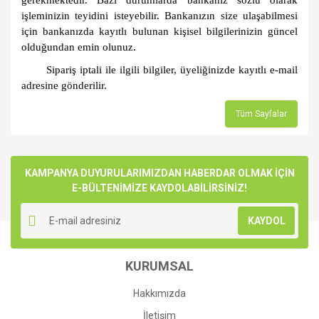
gerekmektedir. Bazı durumlarda bankanız sözlü olarak
işleminizin teyidini isteyebilir. Bankanızın size ulaşabilmesi
için bankanızda kayıtlı bulunan kişisel bilgilerinizin güncel
olduğundan emin olunuz.
Sipariş iptali ile ilgili bilgiler, üyeliğinizde kayıtlı e-mail
adresine gönderilir.
Tüm Sayfalar
KAMPANYA DUYURULARIMIZDAN HABERDAR OLMAK İÇİN
E-BÜLTENİMİZE KAYDOLABİLİRSİNİZ!
KAYDOL
KURUMSAL
Hakkımızda
İletişim