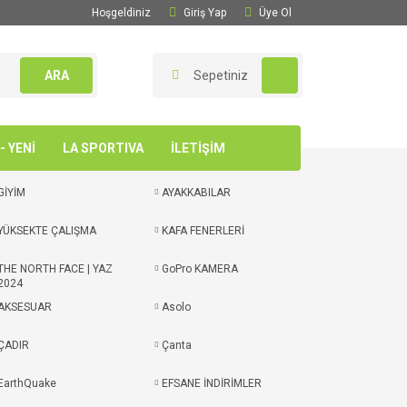
Hoşgeldiniz
Giriş Yap
Üye Ol
ARA
Sepetiniz
 YENİ
LA SPORTIVA
İLETİŞİM
GİYİM
AYAKKABILAR
YÜKSEKTE ÇALIŞMA
KAFA FENERLERİ
THE NORTH FACE | YAZ
GoPro KAMERA
2024
AKSESUAR
Asolo
ÇADIR
Çanta
EarthQuake
EFSANE İNDİRİMLER