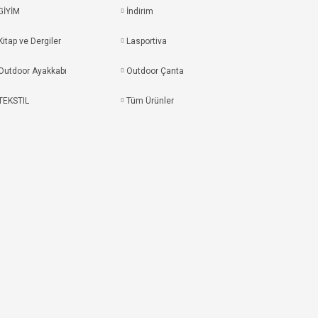
GİYİM
İndirim
Kitap ve Dergiler
Lasportiva
Outdoor Ayakkabı
Outdoor Çanta
TEKSTIL
Tüm Ürünler