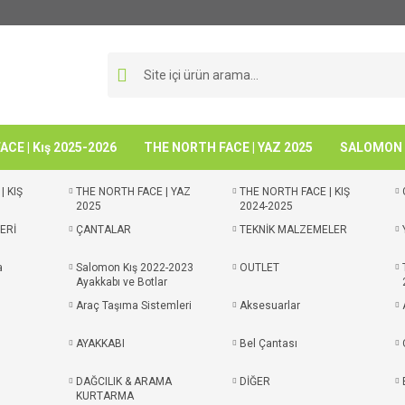
CE | Kış 2025-2026
THE NORTH FACE | YAZ 2025
SALOMON -
| KIŞ
THE NORTH FACE | YAZ
THE NORTH FACE | KIŞ
2025
2024-2025
ERİ
ÇANTALAR
TEKNİK MALZEMELER
a
Salomon Kış 2022-2023
OUTLET
Ayakkabı ve Botlar
Araç Taşıma Sistemleri
Aksesuarlar
AYAKKABI
Bel Çantası
DAĞCILIK & ARAMA
DİĞER
KURTARMA