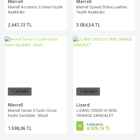
Merrell
Merrell
Merrell Accentor 3 Sieve Yazlık
Merrell Speed Strike Leather
Ayakkabı
Yazlık Ayakkabı
2.647,13 TL
3.054,54 TL
TÜKENDİ
TÜKENDİ
Merrell
Lizard
Merrell Terran 3 Cush Cross
LIZARD CREEK IV SKIN
Kadın Sandalet - Black
ORANGE SANDALET
4.535,96 TL
%5
1.598,06 TL
4.309,16 TL