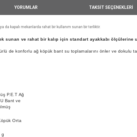
YORUMLAR
TAKSİT SEÇENEKLERİ
ya da kapalı mekanlarda rahat bir kullanım sunan bir terliktir.
ek sunan ve rahat bir kalıp için standart ayakkabı ölçülerine
türlü de konforlu ağ köpük bant su toplamalarını önler ve dokulu 
üş P.E.T Ağ
PU Bant ve
ülmüş
Köpük Orta
4 g