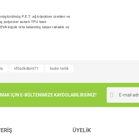
üştürülmüş P.E.T. ağ köpükten üretilen ve
ş polyester astarlı TPU bant
EVA köpük orta taban/dış taban rahatlık ve
e diğer konularda yetersiz gördüğünüz noktaları öneri formunu kullanarak tarafımı
de
nf0a3k4bmt71
kadın terlik
Bu ürüne ilk yorumu siz yapın!
r.
Yorum Yaz
K İÇİN E-BÜLTENİMİZE KAYDOLABİLİRSİNİZ!
ERİŞ
ÜYELİK