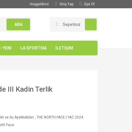
Hoşgeldiniz
Giriş Yap
Üye Ol
ARA
Sepetiniz
 YENİ
LA SPORTIVA
İLETİŞİM
 III Kadin Terlik
et ve Su Ayakkabıları
,
THE NORTH FACE | YAZ 2024
rth Face