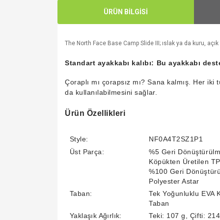
ÜRÜN BİLGİSİ
The North Face Base Camp Slide III; ıslak ya da kuru, açık 
Standart ayakkabı kalıbı: Bu ayakkabı dest
Çoraplı mı çorapsız mı? Sana kalmış. Her iki 
da kullanılabilmesini sağlar.
Ürün Özellikleri
Style:
NF0A4T2SZ1P1
Üst Parça:
%5 Geri Dönüştürülm
Köpükten Üretilen T
%100 Geri Dönüştür
Polyester Astar
Taban:
Tek Yoğunluklu EVA 
Taban
Yaklaşık Ağırlık:
Teki: 107 g, Çifti: 21