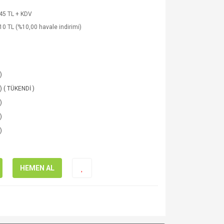
45 TL + KDV
10 TL (%10,00 havale indirimi)
)
 ) ( TÜKENDİ )
)
)
)
HEMEN AL