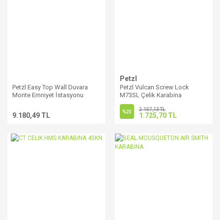
Petzl
Petzl Easy Top Wall Duvara
Petzl Vulcan Screw Lock
Monte Emniyet İstasyonu
M73SL Çelik Karabina
2.157,13 TL
%20
9.180,49 TL
1.725,70 TL