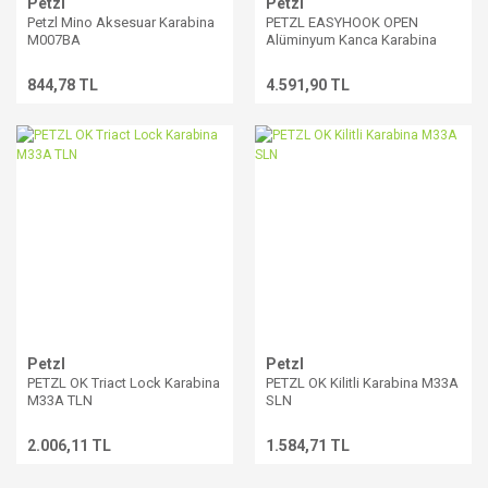
Petzl
Petzl
Petzl Mino Aksesuar Karabina
PETZL EASYHOOK OPEN
M007BA
Alüminyum Kanca Karabina
M043AA
844,78 TL
4.591,90 TL
Petzl
Petzl
PETZL OK Triact Lock Karabina
PETZL OK Kilitli Karabina M33A
M33A TLN
SLN
2.006,11 TL
1.584,71 TL