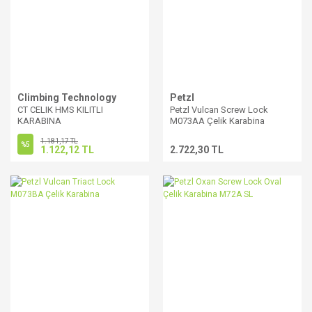
Climbing Technology
Petzl
CT CELIK HMS KILITLI
Petzl Vulcan Screw Lock
KARABINA
M073AA Çelik Karabina
1.181,17 TL
%5
1.122,12 TL
2.722,30 TL