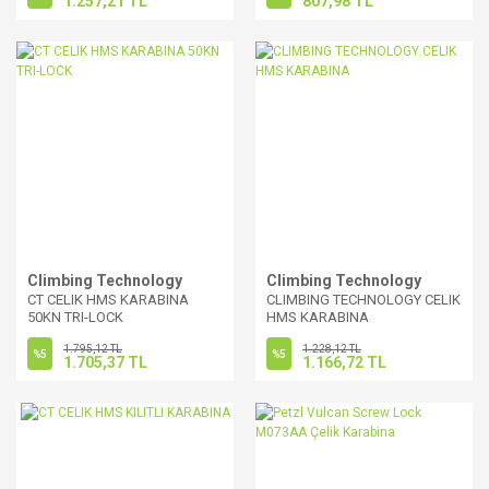
1.257,21 TL
807,98 TL
Climbing Technology
Climbing Technology
CT CELIK HMS KARABINA
CLIMBING TECHNOLOGY CELIK
50KN TRI-LOCK
HMS KARABINA
1.795,12 TL
1.228,12 TL
%5
%5
1.705,37 TL
1.166,72 TL