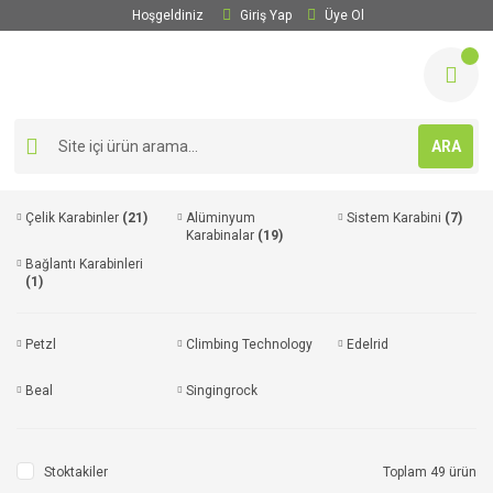
Hoşgeldiniz
Giriş Yap
Üye Ol
ARA
Çelik Karabinler
(21)
Alüminyum
Sistem Karabini
(7)
Karabinalar
(19)
Bağlantı Karabinleri
(1)
Petzl
Climbing Technology
Edelrid
Beal
Singingrock
Stoktakiler
Toplam 49 ürün