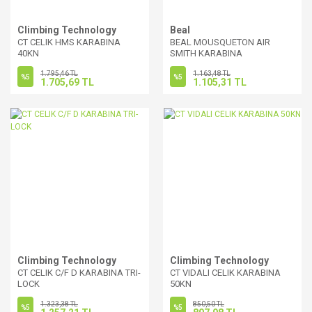
Climbing Technology
Beal
CT CELIK HMS KARABINA
BEAL MOUSQUETON AIR
40KN
SMITH KARABINA
1.795,46 TL
1.163,48 TL
%5
%5
1.705,69 TL
1.105,31 TL
Climbing Technology
Climbing Technology
CT CELIK C/F D KARABINA TRI-
CT VIDALI CELIK KARABINA
LOCK
50KN
1.323,38 TL
850,50 TL
%5
%5