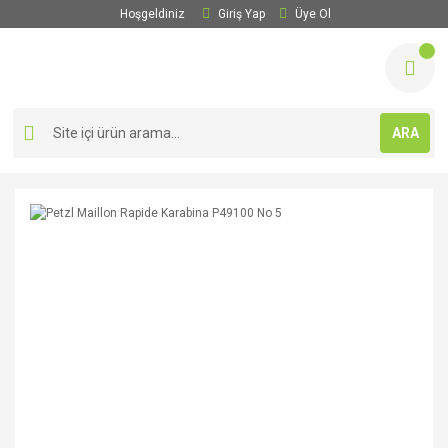
Hoşgeldiniz
Giriş Yap
Üye Ol
ARA