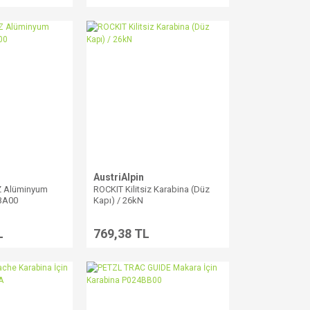
AustriAlpin
Z Alüminyum
ROCKIT Kilitsiz Karabina (Düz
BA00
Kapı) / 26kN
L
769,38 TL