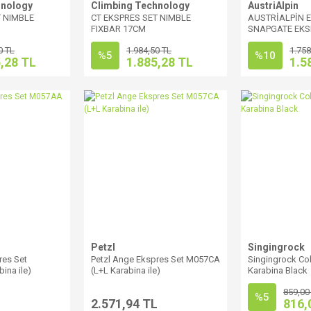
hnology
Climbing Technology
AustriAlpin
T NIMBLE
CT EKSPRES SET NIMBLE
AUSTRİALPİN 
FIXBAR 17CM
SNAPGATE EKS
0 TL
1.984,50 TL
1.758
%5
%10
,28 TL
1.885,28 TL
1.5
Petzl
Singingrock
res Set
Petzl Ange Ekspres Set M057CA
Singingrock Col
ina ile)
(L+L Karabina ile)
Karabina Black
859,00
%5
L
2.571,94 TL
816,