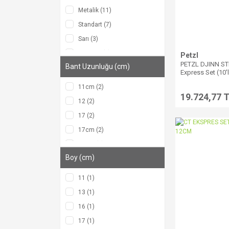
Metalik (11)
Standart (7)
Sarı (3)
Turuncu (3)
Petzl
PETZL DJINN S
Bant Uzunluğu (cm)
International Versiyon (2)
Express Set (10'
Gri (1)
11cm (2)
19.724,77 
Mavi (1)
12 (2)
Mor (1)
17 (2)
Turkuaz (1)
17cm (2)
Yeşil (1)
25cm (2)
Boy (cm)
10 (1)
25 (1)
11 (1)
13 (1)
16 (1)
17 (1)