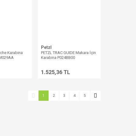
Petzl
che Karabina
PETZL TRAC GUIDE Makara İçin
i M029AA
Karabina P024BB00
1.525,36 TL
1
2
3
4
5