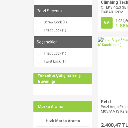
Climbing Tec
20 (1)
CT EKSPRES SE
Petzl Seçenek
25 (1)
FIXBAR 12CM
30 (1)
1.984,5
Screw Lock (1)
%5
1.885
Triact Lock (1)
Seçenekler
Triact Lock (1)
Twist Lock (1)
Yüksekte Çalışma ve İş
Güvenliği
Petzl
Marka Arama
Petzl Ange Eksp
M057AA (S Karab
Hızlı Marka Arama
2.400,47 T