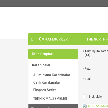
TÜM KATEGORİLER
THE NORTH FA
Aluminyum Karab
Ürün Grupları
(61)
Karabinalar
Petzl
Aluminyum Karabinalar
Beal
Çelik Karabinalar
Ekspres Setler
Stoktakiler
TEKNİK MALZEMELER