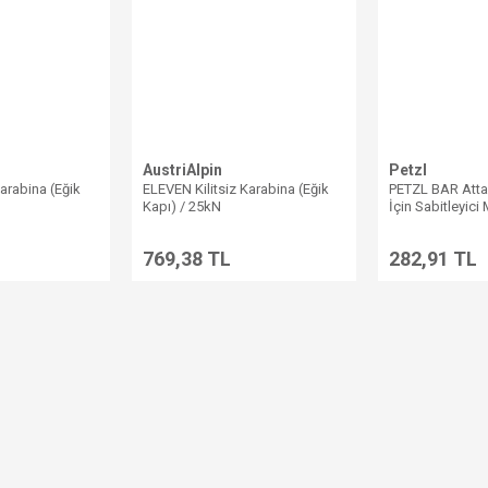
AustriAlpin
Petzl
Karabina (Eğik
ELEVEN Kilitsiz Karabina (Eğik
PETZL BAR Atta
Kapı) / 25kN
İçin Sabitleyic
769,38 TL
282,91 TL