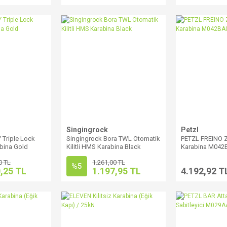
Singingrock
Petzl
 Triple Lock
Singingrock Bora TWL Otomatik
PETZL FREINO 
bina Gold
Kilitli HMS Karabina Black
Karabina M042
0 TL
1.261,00 TL
%5
,25 TL
1.197,95 TL
4.192,92 T