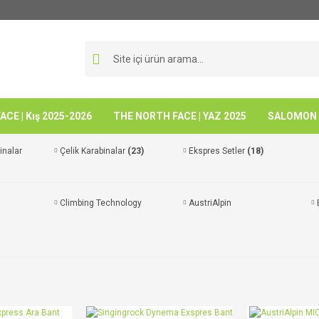
CE | Kış 2025-2026
THE NORTH FACE | YAZ 2025
SALOMON -
inalar
Çelik Karabinalar
(23)
Ekspres Setler
(18)
Climbing Technology
AustriAlpin