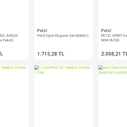
Petzl
Petzl
TEEL AXESS
Petzl Djinn Ekspres Set M060LC
PETZL SPIRIT E
lu Paket)
M061AC00
TL
1.715,28 TL
2.058,21 T