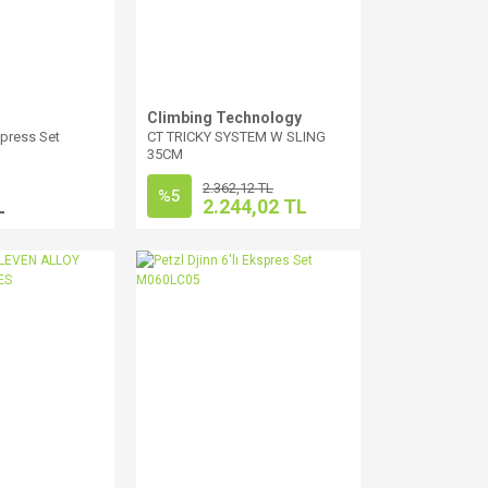
Climbing Technology
xpress Set
CT TRICKY SYSTEM W SLING
35CM
2.362,12 TL
%5
L
2.244,02 TL