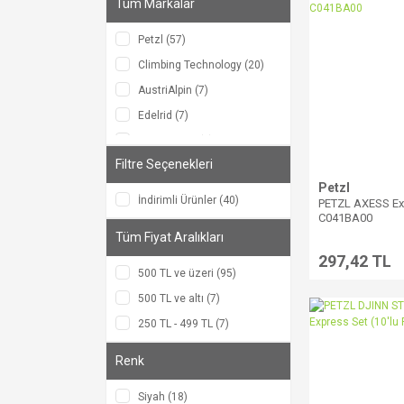
Tüm Markalar
Petzl (57)
Climbing Technology (20)
AustriAlpin (7)
Edelrid (7)
Singingrock (7)
Filtre Seçenekleri
Beal (3)
Petzl
İndirimli Ürünler (40)
PETZL AXESS Ex
C041BA00
Tüm Fiyat Aralıkları
297,42 TL
500 TL ve üzeri (95)
500 TL ve altı (7)
250 TL - 499 TL (7)
Renk
Siyah (18)