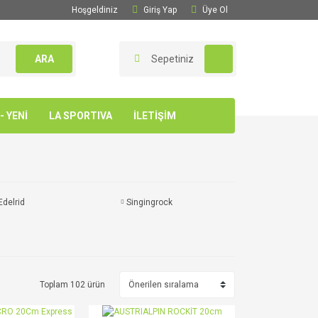
Hoşgeldiniz
Giriş Yap
Üye Ol
ARA
Sepetiniz
 YENİ
LA SPORTIVA
İLETİŞİM
Edelrid
Singingrock
Toplam 102 ürün