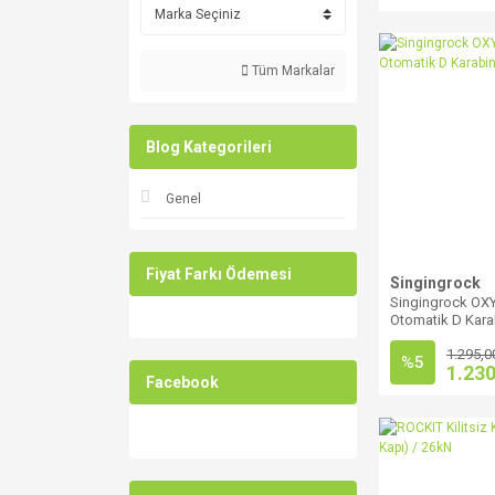
Tüm Markalar
Blog Kategorileri
Genel
Fiyat Farkı Ödemesi
Singingrock
Singingrock OXY
Otomatik D Kara
1.295,0
%5
1.230
Facebook