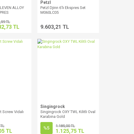
Petzl
ELEVEN ALLOY
Petzl Djinn 6'lı Ekspres Set
PRES
M060LC05
,59 TL
82,73 TL
9.603,21 TL
Singingrock
t Screw Vidalı
Singingrock OXY TWL Kilitli Oval
Karabina Gold
 TL
1.185,00 TL
%5
05 TL
1.125,75 TL