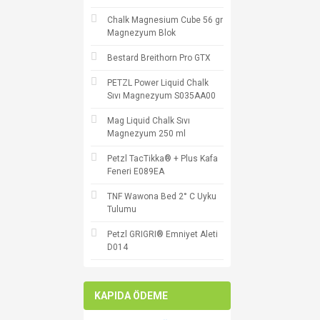
Chalk Magnesium Cube 56 gr
Magnezyum Blok
Bestard Breithorn Pro GTX
PETZL Power Liquid Chalk
Sıvı Magnezyum S035AA00
Mag Liquid Chalk Sıvı
Magnezyum 250 ml
Petzl TacTikka® + Plus Kafa
Feneri E089EA
TNF Wawona Bed 2° C Uyku
Tulumu
Petzl GRIGRI® Emniyet Aleti
D014
KAPIDA ÖDEME