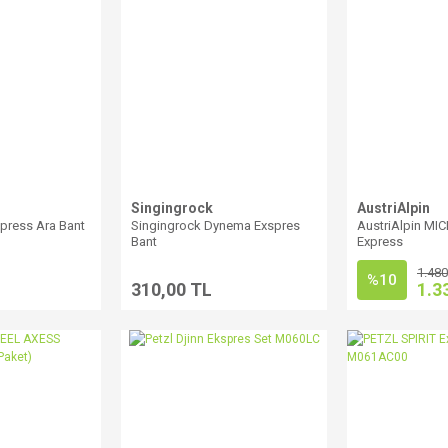
Singingrock
AustriAlpin
press Ara Bant
Singingrock Dynema Exspres
AustriAlpin MI
Bant
Express
1.480
%10
310,00 TL
1.3