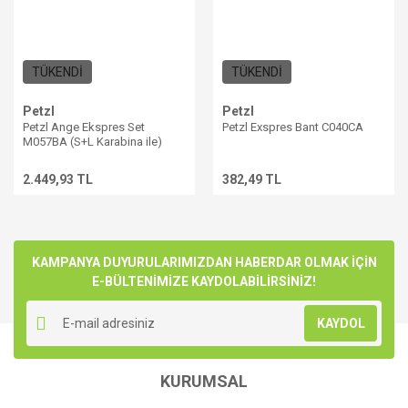
TÜKENDİ
TÜKENDİ
Petzl
Petzl
Petzl Ange Ekspres Set
Petzl Exspres Bant C040CA
M057BA (S+L Karabina ile)
2.449,93 TL
382,49 TL
KAMPANYA DUYURULARIMIZDAN HABERDAR OLMAK İÇİN
E-BÜLTENİMİZE KAYDOLABİLİRSİNİZ!
KAYDOL
KURUMSAL