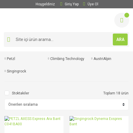
Hoşgeldiniz
Giriş Yap
Üye Ol
ARA
Petzl
Climbing Technology
AustriAlpin
Singingrock
Stoktakiler
Toplam 18 ürün