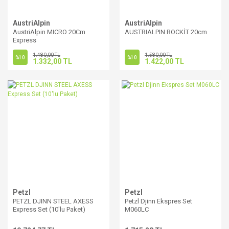
AustriAlpin
AustriAlpin
AustriAlpin MICRO 20Cm
AUSTRIALPIN ROCKİT 20cm
Express
1.480,00 TL
1.580,00 TL
%10
%10
1.332,00 TL
1.422,00 TL
Petzl
Petzl
PETZL DJINN STEEL AXESS
Petzl Djinn Ekspres Set
Express Set (10'lu Paket)
M060LC