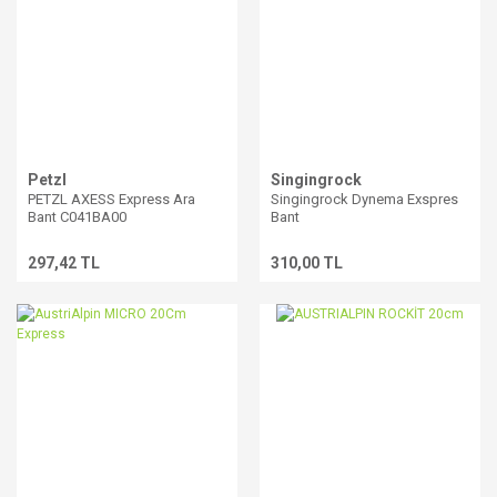
Petzl
Singingrock
PETZL AXESS Express Ara
Singingrock Dynema Exspres
Bant C041BA00
Bant
297,42 TL
310,00 TL