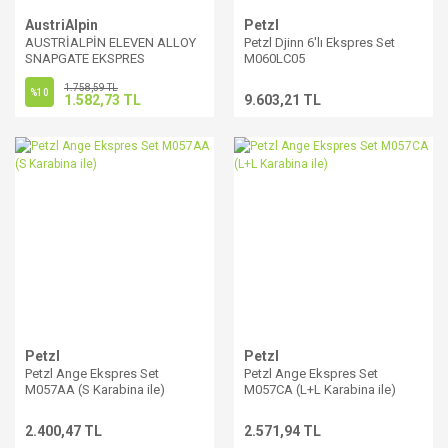
AustriAlpin
Petzl
AUSTRİALPİN ELEVEN ALLOY
Petzl Djinn 6'lı Ekspres Set
SNAPGATE EKSPRES
M060LC05
1.758,59 TL
%10
1.582,73 TL
9.603,21 TL
Petzl
Petzl
Petzl Ange Ekspres Set
Petzl Ange Ekspres Set
M057AA (S Karabina ile)
M057CA (L+L Karabina ile)
2.400,47 TL
2.571,94 TL