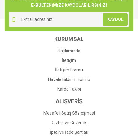
E-BÜLTENİMİZE KAYDOLABİLİRSİNİZ!
Yorum Yaz
Ürün resmi kalitesiz, bozuk veya görüntülenemiyor.
KAYDOL
Ürün açıklamasında eksik bilgiler bulunuyor.
Ürün bilgilerinde hatalar bulunuyor.
KURUMSAL
Ürün fiyatı diğer sitelerden daha pahalı.
Bu ürüne benzer farklı alternatifler olmalı.
Hakkımızda
İletişim
İletişim Formu
Havale Bildirim Formu
Gönder
Kargo Takibi
ALIŞVERİŞ
Mesafeli Satış Sözleşmesi
Gizlilik ve Güvenlik
İptal ve İade Şartları