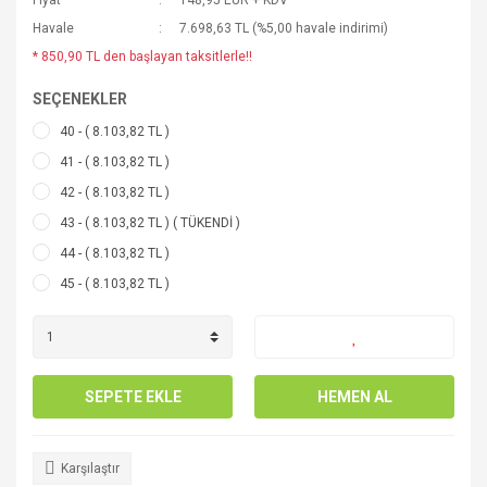
Fiyat
148,95 EUR + KDV
Havale
7.698,63 TL (%5,00 havale indirimi)
* 850,90 TL den başlayan taksitlerle!!
SEÇENEKLER
40 - ( 8.103,82 TL )
41 - ( 8.103,82 TL )
42 - ( 8.103,82 TL )
43 - ( 8.103,82 TL ) ( TÜKENDİ )
44 - ( 8.103,82 TL )
45 - ( 8.103,82 TL )
SEPETE EKLE
HEMEN AL
Karşılaştır