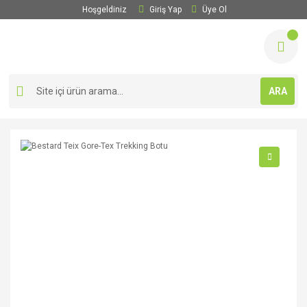
Hoşgeldiniz
Giriş Yap
Üye Ol
ARA