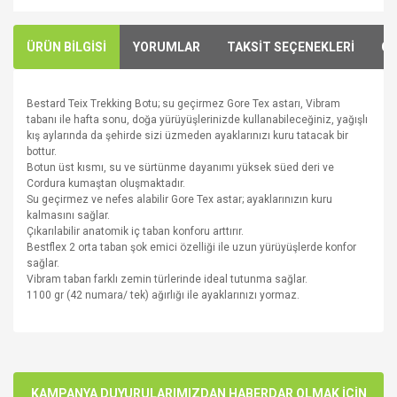
ÜRÜN BİLGİSİ
YORUMLAR
TAKSİT SEÇENEKLERİ
ÖN
Bestard Teix Trekking Botu; su geçirmez Gore Tex astarı, Vibram
tabanı ile hafta sonu, doğa yürüyüşlerinizde kullanabileceğiniz, yağışlı
kış aylarında da şehirde sizi üzmeden ayaklarınızı kuru tatacak bir
bottur.
Botun üst kısmı, su ve sürtünme dayanımı yüksek süed deri ve
Cordura kumaştan oluşmaktadır.
Su geçirmez ve nefes alabilir Gore Tex astar; ayaklarınızın kuru
kalmasını sağlar.
Çıkarılabilir anatomik iç taban konforu arttırır.
Bestflex 2 orta taban şok emici özelliği ile uzun yürüyüşlerde konfor
sağlar.
Vibram taban farklı zemin türlerinde ideal tutunma sağlar.
1100 gr (42 numara/ tek) ağırlığı ile ayaklarınızı yormaz.
Bu ürünün fiyat bilgisi, resim, ürün açıklamalarında ve diğer
konularda yetersiz gördüğünüz noktaları öneri formunu
Bu ürüne ilk yorumu siz yapın!
kullanarak tarafımıza iletebilirsiniz.
Görüş ve önerileriniz için teşekkür ederiz.
KAMPANYA DUYURULARIMIZDAN HABERDAR OLMAK İÇİN