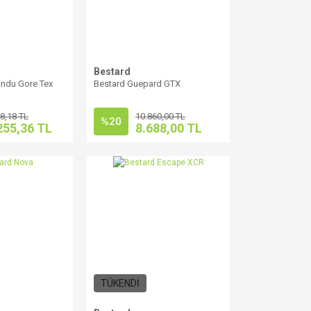
Bestard
ndu Gore Tex
Bestard Guepard GTX
8,18 TL
10.860,00 TL
%20
255,36 TL
8.688,00 TL
TÜKENDİ