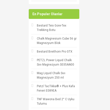
En Populer Olanlar
Bestard Teix Gore-Tex
Trekking Botu
Chalk Magnesium Cube 56 gr
Magnezyum Blok
Bestard Breithorn Pro GTX
PETZL Power Liquid Chalk
Sıvı Magnezyum S035AA00
Mag Liquid Chalk Sıvı
Magnezyum 250 ml
Petzl TacTikka® + Plus Kafa
Feneri E089EA
TNF Wawona Bed 2° C Uyku
Tulumu