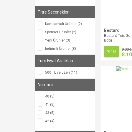
Filtre Seçenekleri
Kampanyalı Ürünler (2)
Bestard
Sponsor Ürünler (2)
Bestard Teix Gor
Botu
Yeni Ürünler (3)
İndirimli Ürünler (8)
9.004
%10
8.10
Tüm Fiyat Aralıkları
500 TL ve üzeri (11)
Numara
40 (5)
41 (5)
43 (5)
42 (4)
45 (4)