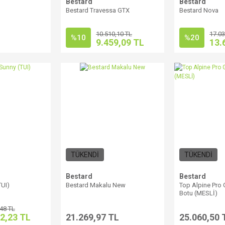
Bestard
Bestard
Bestard Travessa GTX
Bestard Nova
10.510,10 TL
17.03
%10
%20
L
9.459,09 TL
13.
TÜKENDİ
TÜKENDİ
Bestard
Bestard
TUI)
Bestard Makalu New
Top Alpine Pro 
Botu (MESLİ)
,48 TL
2,23 TL
21.269,97 TL
25.060,50 