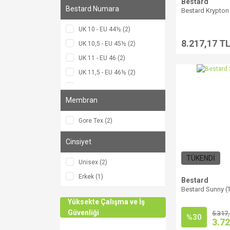
Bestard
Bestard Numara
44 (3)
Bestard Krypton
37,5 (2)
UK 10 - EU 44½ (2)
37 (1)
8.217,17 T
UK 10,5 - EU 45½ (2)
38 (1)
UK 11 - EU 46 (2)
38,5 (1)
UK 11,5 - EU 46½ (2)
39 (1)
UK 12 - EU 47 (2)
40,5 (1)
Membran
UK 4,5 - EU 37½ (2)
42,5 (1)
UK 5 - EU 38 (2)
Gore Tex (2)
46 (1)
UK 5,5 - EU 38¾ (2)
Cinsiyet
UK 6 - EU 39½ (2)
TÜKENDİ
UK 6,5 - EU 40 (2)
Unisex (2)
UK 7 - EU 40¾ (2)
Erkek (1)
Bestard
UK 7,5 - EU 41½ (2)
Bestard Sunny (
Yüksekte Çalışma ve İş
UK 8 - EU 42 (2)
Güvenliği
5.317
UK 8,5 - EU 42½ (2)
%30
3.72