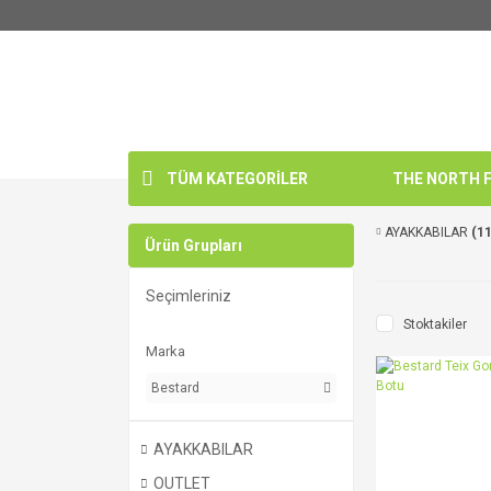
TÜM KATEGORİLER
THE NORTH FA
AYAKKABILAR
(11
Ürün Grupları
Seçimleriniz
Stoktakiler
Marka
Bestard
AYAKKABILAR
OUTLET