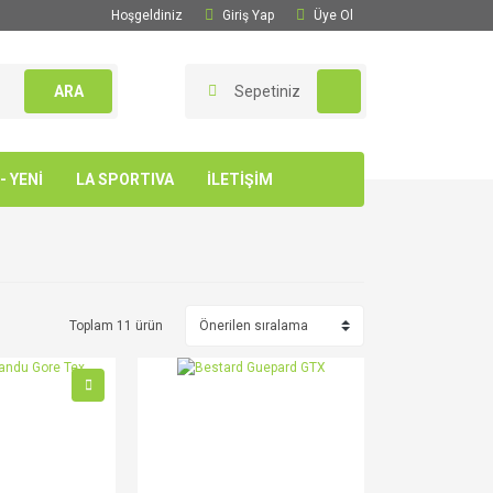
Hoşgeldiniz
Giriş Yap
Üye Ol
ARA
Sepetiniz
 YENİ
LA SPORTIVA
İLETİŞİM
Toplam 11 ürün