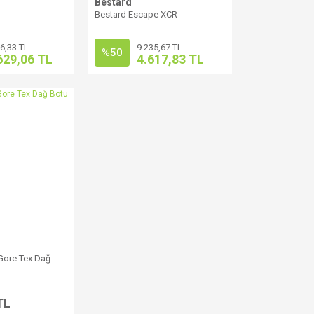
Bestard
Bestard Escape XCR
6,33 TL
9.235,67 TL
%50
629,06 TL
4.617,83 TL
Gore Tex Dağ
TL