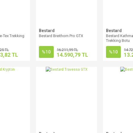
Bestard
Bestard
e-Tex Trekking
Bestard Breithorn Pro GTX
Bestard Kathma
Trekking Botu
,25 TL
16.211,99 TL
14.72
%10
%10
3,82 TL
14.590,79 TL
13.