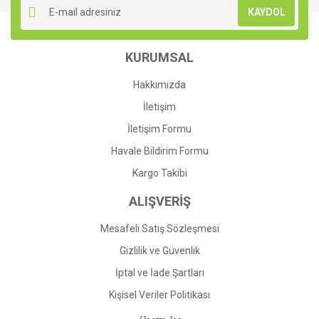
KAYDOL
Ürün açıklamasında eksik bilgiler bulunuyor.
Ürün bilgilerinde hatalar bulunuyor.
KURUMSAL
Ürün fiyatı diğer sitelerden daha pahalı.
Bu ürüne benzer farklı alternatifler olmalı.
Hakkımızda
İletişim
İletişim Formu
Havale Bildirim Formu
Gönder
Kargo Takibi
ALIŞVERİŞ
Mesafeli Satış Sözleşmesi
Gizlilik ve Güvenlik
İptal ve İade Şartları
Kişisel Veriler Politikası