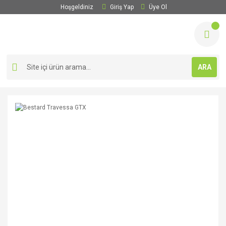
Hoşgeldiniz
Giriş Yap
Üye Ol
ARA