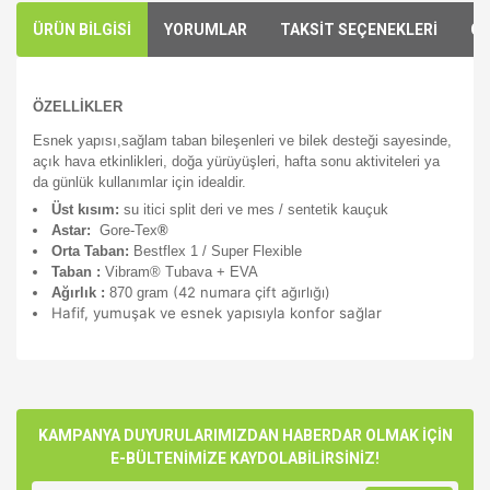
ÜRÜN BİLGİSİ
YORUMLAR
TAKSİT SEÇENEKLERİ
ÖN
ÖZELLİKLER
Esnek yapısı,sağlam taban bileşenleri ve bilek desteği sayesinde,
açık hava etkinlikleri, doğa yürüyüşleri, hafta sonu aktiviteleri ya
da günlük kullanımlar için idealdir.
Üst kısım:
su itici split deri ve mes / sentetik kauçuk
Astar:
Gore-Tex
®
Orta Taban:
Bestflex 1 / Super Flexible
Taban :
Vibram® Tubava + EVA
(42 numara çift ağırlığı)
Ağırlık :
870 gram
Hafif, yumuşak ve esnek yapısıyla konfor sağlar
Bu ürünün fiyat bilgisi, resim, ürün açıklamalarında ve diğer
konularda yetersiz gördüğünüz noktaları öneri formunu
Bu ürüne ilk yorumu siz yapın!
kullanarak tarafımıza iletebilirsiniz.
Görüş ve önerileriniz için teşekkür ederiz.
KAMPANYA DUYURULARIMIZDAN HABERDAR OLMAK İÇİN
E-BÜLTENİMİZE KAYDOLABİLİRSİNİZ!
Yorum Yaz
Ürün resmi kalitesiz, bozuk veya görüntülenemiyor.