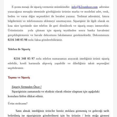
E-posta mesajı ile sipariş vermeniz mümkündür.
info@k2outdoor.com
adresine
yazacağınız mesajda sitemizde gördüğünüz ürünün marka ve modelini adet, renk,
beden ve varsa diğer seçenekleri ile beraber yazınız. Teslimat adresinizi, fatura
bilgilerinizi ve telefonunuzu eklemeyi unutmayınız. Siparişiniz ile ilgili olarak en
kısa süre içerisinde size telefon ile geri dönülecek ve sipariş onayı istenecektir.
Ürününüzün
yola çıkması için sipariş teyidinden sonra banka havalesini
gerçekleştirmeniz ve havale dekontunu fakslamanız gerekmektedir. Dekontunuzu
0216 348 05 98
nolu faksa gönderebilirsiniz.
Telefon ile
Sipariş
0216 348 05 97
nolu telefon numaramızı arayarak istediğiniz ürünü sipariş
edebilir, kredi kartınızla alışveriş yapabilir ve dilediğiniz taksit seçeneğini
seçebilirsiniz.
Taşıma ve Sipariş
Sipariş Vermeden Önce !
Siparişinizin zamanında ve eksiksiz olarak elinize ulaşması için aşağıdaki
konulara lütfen dikkat ediniz.
Ürün stoktamı?
Satın almak istediğiniz ürün/ler henüz stoklara girmemiş ve geleceği tarih
belirtilmiş ise siparişinizin gönderilmesi için bu ürünün / lerin stoğa girmesi