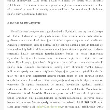
etmeyi unutmayınız. Daha sonra devam et butonu ile sipariş onay ekranına
gelebilirsiniz. Kredi kartı ile ödeme seçeneğini seçtiyseniz onay ekranında yer alan
taksit seçeneklerinden birini seçmeyi unutmamalısınız.
Son olarak en altta bulunan
siparişi onayla butonunu tıklayınız.
Havale ile Sipariş Oluşturma;
Öncelikle sitemize üye olmanız gerekmektedir. Üyeliğinizi ana sayfamızdaki
üye
ol
linkini tıklayarak gerçekleştirebilirsiniz. Eğer üyemiz iseniz web sitemize
girdikten sonra satın almak istediğiniz ürünleri alışveriş sepetinize eklemelisiniz.
Alışveriş sepetinizden satın al butonu ile bir sonraki ekrana geçebilir teslimat ve
fatura adres bilgilerinizi doldurduktan sonra ödeme ekranına gelebirsiniz. Ödeme
ekranında havale seçeneğini işaretlediğinizde banka ve hesap bilgilerimiz
açılacaktır. İstediğiniz bir banka hesap numarasını seçip lütfen bilgilerimizi not
ediniz. Havale yapacağınız banka bilgilerimizi not aldıktan sonra devam ederek
sipariş onay ekranına geçebilirsiniz. Sipariş onay ekranında %5’lik havale
indiriminiz sipariş tutarınızdan düşülerek ödeyeceğiniz yeni tutarı görebilirsiniz. Bu
tutarı not edip ürün bilgilerinizi kontrol ettikten sonra en altta bulunan sipariş
onayla butonunu tıklamalısınız. Siste size açacağı yeni sayfada bir sipariş numarası
verecektir. Bu sipariş numaranızı ve isminizi havalenizin açıklama kısmına
eklemelisiniz. Havale yada Eft yaparken alıcı olarak mutlaka
K2 Doğa Sporları
Malzemeleri olarak belirtiniz.
Havale onayınız normal koşullarda 1 gün sonra
banka tarafından bize ulaştırıldığından işleminizi hızlandırmak isterseniz banka
havale dekontunuzu üzerine sipariş numaranızı not ederek
0 216
348 05 98
nolu
faksa gönderebilir yada
info@k2outdoor.com
.tr adresine mail atabilirsiniz. Daha