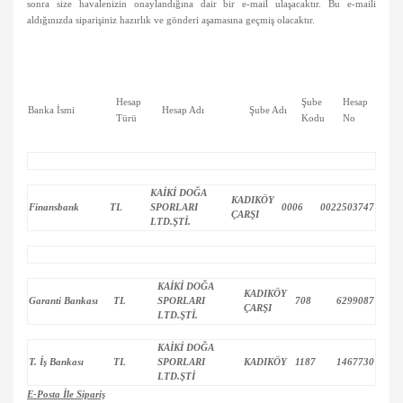
sonra size havalenizin onaylandığına dair bir e-mail ulaşacaktır. Bu e-maili
aldığınızda siparişiniz hazırlık ve gönderi aşamasına geçmiş olacaktır.
Hesap
Şube
Hesap
Banka İsmi
Hesap Adı
Şube Adı
Türü
Kodu
No
KAİKİ DOĞA
KADIKÖY
Finansbank
TL
SPORLARI
0006
0022503747
ÇARŞI
LTD.ŞTİ.
KAİKİ DOĞA
KADIKÖY
Garanti Bankası
TL
SPORLARI
708
6299087
ÇARŞI
LTD.ŞTİ.
KAİKİ DOĞA
T. İş Bankası
TL
SPORLARI
KADIKÖY
1187
1467730
LTD.ŞTİ
E-Posta İle Sipariş