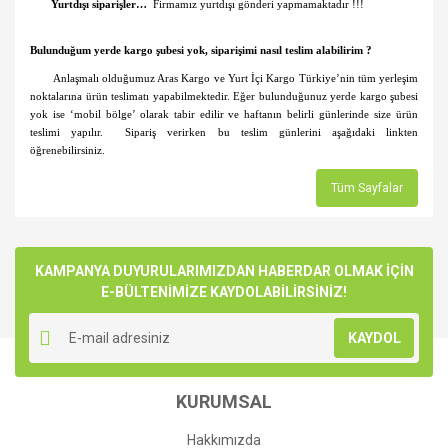
Yurtdışı siparişler…
Firmamız yurtdışı gönderi yapmamaktadır !!!
Bulunduğum yerde kargo şubesi yok, siparişimi nasıl teslim alabilirim ?
Anlaşmalı olduğumuz
Aras Kargo ve Yurt İçi Kargo
Türkiye’nin tüm yerleşim
noktalarına ürün teslimatı yapabilmektedir. Eğer bulunduğunuz yerde kargo şubesi
yok ise ‘mobil bölge’ olarak tabir edilir ve haftanın belirli günlerinde size ürün
teslimi yapılır. Sipariş verirken bu teslim günlerini aşağıdaki linkten
öğrenebilirsiniz.
Tüm Sayfalar
KAMPANYA DUYURULARIMIZDAN HABERDAR OLMAK İÇİN
E-BÜLTENİMİZE KAYDOLABİLİRSİNİZ!
KAYDOL
KURUMSAL
Hakkımızda