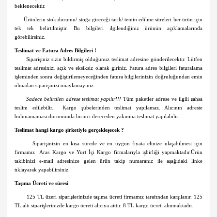
beklenecektir.
Ürünlerin stok durumu/ stoğa gireceği tarih/ temin edilme süreleri her ürün için
tek tek belirtilmiştir. Bu bilgileri ilgilendiğiniz ürünün açıklamalarında
görebilirsiniz.
Teslimat ve Fatura Adres Bilgileri !
Siparişiniz sizin bildirmiş olduğunuz teslimat adresine gönderilecektir. Lütfen
teslimat adresinizi açık ve eksiksiz olarak giriniz. Fatura adres bilgileri faturalama
işleminden sonra değiştirilemeyeceğinden fatura bilgilerinizin doğruluğundan emin
olmadan siparişinizi onaylamayınız.
Sadece belirtilen adrese teslimat yapılır!!!
Tüm paketler adrese ve ilgili şahsa
teslim edilebilir. Kargo şubelerinden teslimat yapılamaz. Alıcının adreste
bulunamaması durumunda birinci dereceden yakınına teslimat yapılabilir.
Teslimat hangi kargo şirketiyle gerçekleşecek ?
Siparişinizin en kısa sürede ve en uygun fiyata elinize ulaşabilmesi için
firmamız
Aras Kargo ve Yurt İçi Kargo
firmalarıyla işbirliği yapmaktadır.Ürün
takibinizi e-mail adresinize gelen ürün takip numaranız ile aşağıdaki linke
tıklayarak yapabilirsiniz.
Taşıma Ücreti ve süresi
125 TL üzeri siparişlerinizde taşıma ücreti firmamız tarafından karşılanır. 125
TL altı siparişlerinizde kargo ücreti alıcıya aittir. 8 TL kargo ücreti alınmaktadır.