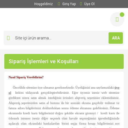
Hoşgeldiniz
Giriş Yap
Üye Ol
ARA
Sipariş İşlemleri ve Koşulları
Nasıl Sipariş Verebilirim?
Öncelikle sitemize üye olmanız gerekmektedir. Üyeliğinizi ana sayfamızdaki
üye
ol
linkini tıklayarak gerçekleştirebilirsiniz. Eğer üyemiz iseniz web sitemize
girdikten sonra satın almak istediğiniz ürünleri alışveriş sepetinize eklemelisiniz.
Alışveriş sepetinizden satın al butonu ile bir sonraki ekrana geçebilir teslimat ve
fatura adres bilgilerinizi doldurduktan sonra ödeme ekranına gelebirsiniz. Ödeme
ekranında kredi kartı bilgilerinizi doğru şekilde ekrana girmeyi /
kredi kartı ile
ödemek istemez iseniz diğer seçenek olan havale seçeneğimizi işaretlediğinizde
açılacak olan ekrandaki bankalardan birini seçip firma hesap bilgilerimizi not