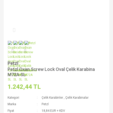
Petzl
Petzl Oxan Screw Lock Oval Çelik Karabina
M72A SL
1.242,44 TL
Kategori
Çelik Karabinler
,
Çelik Karabinalar
Marka
Petzl
Fiyat
18,84 EUR + KDV