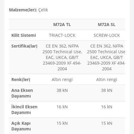
Malzeme(ler):
Çelik
M72A TL
M72A SL
Kilit Sistemi
TRIACT-LOCK
SCREW-LOCK
Sertifika(lar)
CE EN 362, NFPA
CE EN 362, NFPA
2500 Technical Use,
2500 Technical Use,
EAC, UKCA, GB/T
EAC, UKCA, GB/T
23469-2009 XF 494-
23469-2009 XF 494-
2004
2004
Renk(ler)
Altın rengi
Altın rengi
Ana Eksen
38 kN
38 kN
Dayanımı
İkincil Eksen
16 kN
16 kN
Dayanımı
Açık Kapı
15 kN
15 kN
Dayanımı