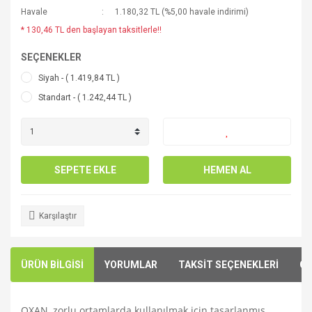
Havale
1.180,32 TL (%5,00 havale indirimi)
* 130,46 TL den başlayan taksitlerle!!
SEÇENEKLER
Siyah - ( 1.419,84 TL )
Standart - ( 1.242,44 TL )
SEPETE EKLE
HEMEN AL
Karşılaştır
ÜRÜN BİLGİSİ
YORUMLAR
TAKSİT SEÇENEKLERİ
ÖN
OXAN, zorlu ortamlarda kullanılmak için tasarlanmış