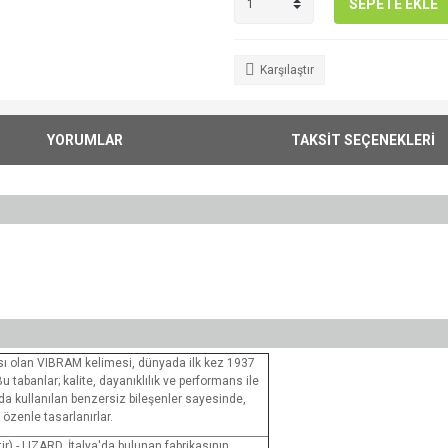
SEPETE EKLE
Karşılaştır
YORUMLAR
TAKSİT SEÇENEKLERİ
sı olan VIBRAM kelimesi, dünyada ilk kez 1937
u tabanlar; kalite, dayanıklılık ve performans ile
da kullanılan benzersiz bileşenler sayesinde,
özenle tasarlanırlar.
ir) - LIZARD, İtalya'da bulunan fabrikasının