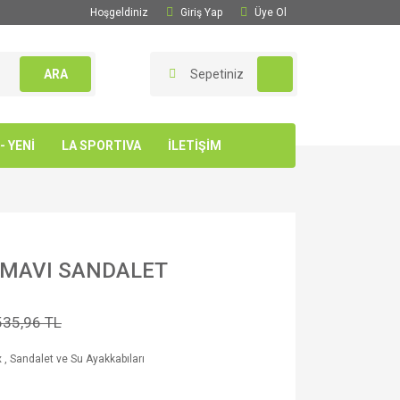
Hoşgeldiniz
Giriş Yap
Üye Ol
ARA
Sepetiniz
 YENİ
LA SPORTIVA
İLETİŞİM
D MAVI SANDALET
535,96 TL
x
,
Sandalet ve Su Ayakkabıları