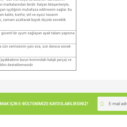
n markalarından biridir. İtalyan bileşenleriyle,
talyan işçiliğinin muhafaza edilmesini sağlar. Bu
n kalite, konfor, stil ve eşsiz tasarım
rak, zamanı azaltarak büyük ölçüde esneklik
e güvenli bir uyum sağlayan ayak tabanı yapısına
e izin vermesinin yanı sıra, son derece esnek
akkabının burun kısmındaki kalıplı parça) ve
eklini desteklemesidir.
e diğer konularda yetersiz gördüğünüz noktaları öneri formunu kullanarak tarafımı
Bu ürüne ilk yorumu siz yapın!
r.
K İÇİN E-BÜLTENİMİZE KAYDOLABİLİRSİNİZ!
Yorum Yaz