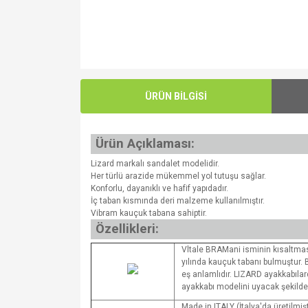
ÜRÜN BİLGİSİ
Ürün Açıklaması:
Lizard markalı sandalet modelidir.
Her türlü arazide mükemmel yol tutuşu sağlar.
Konforlu, dayanıklı ve hafif yapıdadır.
İç taban kısmında deri malzeme kullanılmıştır.
Vibram kauçuk tabana sahiptir.
Özellikleri:
Vltale BRAMani isminin kısaltma
yılında kauçuk tabanı bulmuştur. B
eş anlamlıdır. LIZARD ayakkabılar
ayakkabı modelini uyacak şekilde 
Made in ITALY (İtalya'da üretilmişt