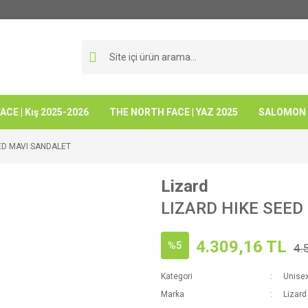
CE | Kış 2025-2026
THE NORTH FACE | YAZ 2025
SALOMON -
ED MAVI SANDALET
Lizard
LIZARD HIKE SEE
4.309,16 TL
%5
4.
Kategori
Unise
Marka
Lizard