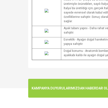
üretimiyle övünebilen, sayılı İtalya
İtalya'da üretildiği için; gerçek İ
sayede evrensel olarak kabul edile
özelliklerine sahiptir. Sonuç ola
sağlar.
Ayak tabanı yapısı - Daha rahat v
sahiptir.
Esneklik - Ayağın doğal hareketin
yapıya sahiptir.
Doğal konumu - Anatomik bombe(ay
ayakkabı kalıbı ile ayağın doğal ş
Bu ürünün fiyat bilgisi, resim, ürün açıklamalarında v
Görüş ve önerileriniz için teşekkür ederiz.
Ürün resmi kalitesiz, bozuk veya görüntülenemiyo
KAMPANYA DUYURULARIMIZDAN HABERDAR OLMA
Ürün açıklamasında eksik bilgiler bulunuyor.
Ürün bilgilerinde hatalar bulunuyor.
Ürün fiyatı diğer sitelerden daha pahalı.