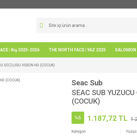
CE | Kış 2025-2026
THE NORTH FACE | YAZ 2025
SALOMON -
U GOZLUGU VISION HD (COCUK)
Seac Sub
SEAC SUB YUZUCU
(COCUK)
1.187,72 TL
%5
1.
Kategori
Yüzüc