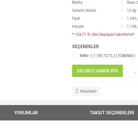
Marka
Seac 
Garanti Süresi
12 Ay
Fiyat
1.041,
Havale
1.128,
* 124,71 TL den başlayan taksitlerle!!
SEÇENEKLER
MAVI - ( 1.187,72 TL ) ( TÜKENDİ )
GELİNCE HABER VER
Karşılaştır
YORUMLAR
TAKSİT SEÇENEKLERİ