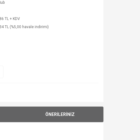
Sub
86 TL + KDV
34 TL (%5,00 havale indirimi)
ÖNERİLERİNİZ