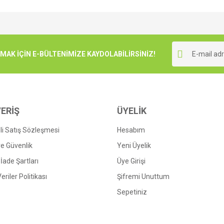
e diğer konularda yetersiz gördüğünüz noktaları öneri formunu kullanarak tarafımı
Bu ürüne ilk yorumu siz yapın!
r.
K İÇİN E-BÜLTENİMİZE KAYDOLABİLİRSİNİZ!
Yorum Yaz
ERİŞ
ÜYELİK
i Satış Sözleşmesi
Hesabım
 ve Güvenlik
Yeni Üyelik
 İade Şartları
Üye Girişi
Gönder
Veriler Politikası
Şifremi Unuttum
Sepetiniz