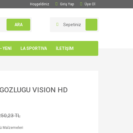
Hoşgeldiniz
Giriş Yap
Üye Ol
ARA
Sepetiniz
 YENİ
LA SPORTIVA
İLETİŞİM
 GOZLUGU VISION HD
250,23 TL
ü Malzemeleri