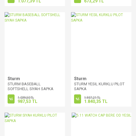
1.077,39 TL
673,29 TL
Sturm
Sturm
STURM BASEBALL
STURM YESIL KURKLU PILOT
SOFTSHELL SIYAH SAPKA
SAPKA
1.039,50 TL
1.937,21 TL
%5
%5
987,53 TL
1.840,35 TL