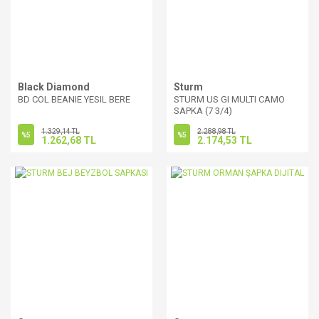
Black Diamond
Sturm
BD COL BEANIE YESIL BERE
STURM US GI MULTI CAMO
SAPKA (7 3/4)
1.329,14 TL
2.288,98 TL
%5
%5
1.262,68 TL
2.174,53 TL