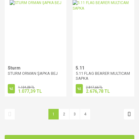
Sturm
5.11
STURM ORMAN ŞAPKA BEJ
5.11 FLAG BEARER MULTICAM
SAPKA
1.134,09 TL
2.817,66 TL
%5
%5
1.077,39 TL
2.676,78 TL
1
2
3
4