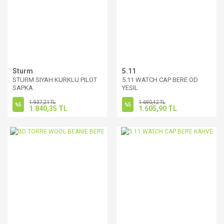
Sturm
5.11
STURM SIYAH KURKLU PILOT
5.11 WATCH CAP BERE OD
SAPKA
YESIL
1.937,21 TL
1.690,42 TL
%5
%5
1.840,35 TL
1.605,90 TL