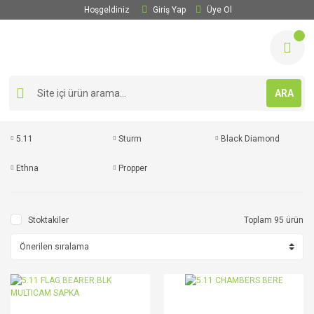
Hoşgeldiniz
Giriş Yap
Üye Ol
ARA
5.11
Sturm
Black Diamond
Ethna
Propper
Stoktakiler
Toplam 95 ürün