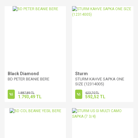
Black Diamond
Sturm
BD PETER BEANIE BERE
STURM KAHVE SAPKA ONE
SIZE (12314005)
1.887,89 TL
623,70 TL
%5
%5
1.793,49 TL
592,52 TL