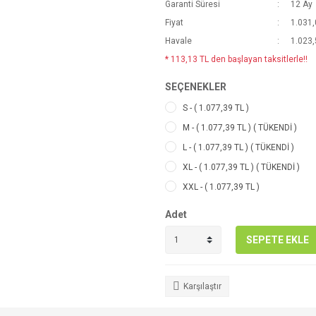
Garanti Süresi
12 Ay
Fiyat
1.031,
Havale
1.023,
* 113,13 TL den başlayan taksitlerle!!
SEÇENEKLER
S - ( 1.077,39 TL )
M - ( 1.077,39 TL ) ( TÜKENDİ )
L - ( 1.077,39 TL ) ( TÜKENDİ )
XL - ( 1.077,39 TL ) ( TÜKENDİ )
XXL - ( 1.077,39 TL )
Adet
SEPETE EKLE
Karşılaştır