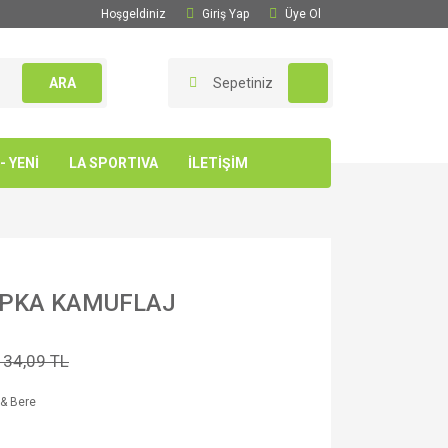
Hoşgeldiniz
Giriş Yap
Üye Ol
ARA
Sepetiniz
 YENİ
LA SPORTIVA
İLETİŞİM
PKA KAMUFLAJ
134,09 TL
& Bere