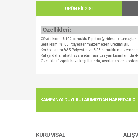
ÜRÜN BİLGİSİ
Özellikleri:
Gövde kısmı %100 pamuklu Ripstop (yırtılmaz) kumaştan ür
Şerit kısmı %100 Polyester malzemeden üretilmiştir.
Kordon kısmı %65 Polyester ve %35 pamuklu malzemeden ü
Kafayı daha rahat havalandırması için yan kısımlarında del
Özellikle rüzgarlı hava koşullarında, ayarlanabilen kordonu 
Bu ürünün fiyat bilgisi, resim, ürün açıklamalarında v
Görüş ve önerileriniz için teşekkür ederiz.
Ürün resmi kalitesiz, bozuk veya görüntülenemiyo
KAMPANYA DUYURULARIMIZDAN HABERDAR OLMA
Ürün açıklamasında eksik bilgiler bulunuyor.
Ürün bilgilerinde hatalar bulunuyor.
Ürün fiyatı diğer sitelerden daha pahalı.
Bu ürüne benzer farklı alternatifler olmalı.
KURUMSAL
ALIŞV