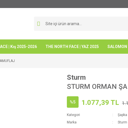
CE | Kış 2025-2026
THE NORTH FACE | YAZ 2025
SALOMON -
KAMUFLAJ
Sturm
STURM ORMAN ŞA
1.077,39 TL
%5
1.
Kategori
Şapka 
Marka
Sturm