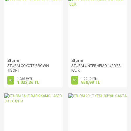
Sturm
Sturm
STURM COYOTE BROWN
STURM UNTERHEMD 1/2 YESIL
TISORT
ICLIK
1.086,69 TL
1.001,04 TL
%5
%5
1.032,36 TL
950,99 TL