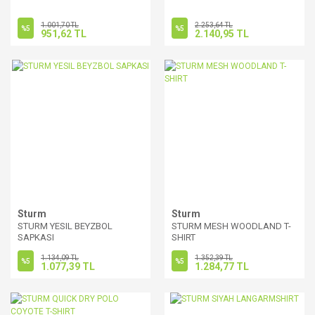
1.001,70 TL
2.253,64 TL
%5
%5
951,62 TL
2.140,95 TL
Sturm
Sturm
STURM YESIL BEYZBOL
STURM MESH WOODLAND T-
SAPKASI
SHIRT
1.134,09 TL
1.352,39 TL
%5
%5
1.077,39 TL
1.284,77 TL