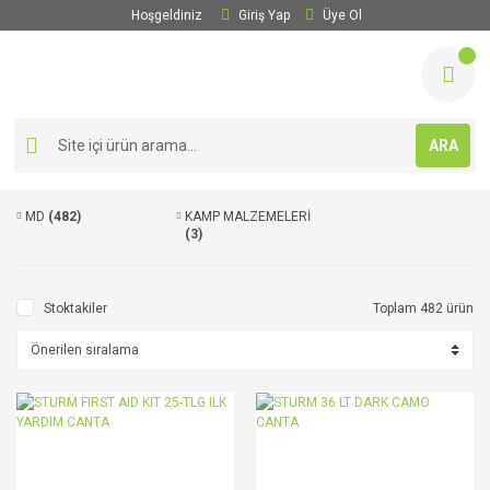
Hoşgeldiniz
Giriş Yap
Üye Ol
ARA
MD
(482)
KAMP MALZEMELERİ
(3)
Stoktakiler
Toplam 482 ürün