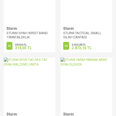
Sturm
Sturm
STURM SIYAH WRIST BAND
STURM TACTICAL SMALL
15MM BILEKLIK
SILAH CANTASI
330,56 TL
3.024,38 TL
%5
%5
314,03 TL
2.873,16 TL
Sturm
Sturm