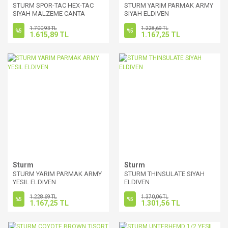
STURM SPOR-TAC HEX-TAC
STURM YARIM PARMAK ARMY
SIYAH MALZEME CANTA
SIYAH ELDIVEN
1.700,93 TL
1.228,69 TL
%5
%5
1.615,89 TL
1.167,25 TL
Sturm
Sturm
STURM YARIM PARMAK ARMY
STURM THINSULATE SIYAH
YESIL ELDIVEN
ELDIVEN
1.228,69 TL
1.370,06 TL
%5
%5
1.167,25 TL
1.301,56 TL