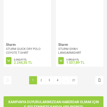
Sturm
Sturm
STURM QUICK DRY POLO
STURM SIYAH
COYOTE T-SHIRT
LANGARMSHIRT
2.362,47 TL
1.092,51 TL
%5
%5
2.244,35 TL
1.037,89 TL
1
2
3
4
..
21
KAMPANYA DUYURULARIMIZDAN HABERDAR OLMAK İÇİN