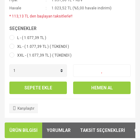
Fiyat
1.031,00 TL + KDV
Havale
1.023,52 TL (%5,00 havale indirimi)
* 113,13 TL den başlayan taksitlerle!!
SEÇENEKLER
L - ( 1.077,39 TL )
XL - ( 1.077,39 TL ) ( TÜKENDİ )
XXL - ( 1.077,39 TL ) ( TÜKENDİ )
SEPETE EKLE
HEMEN AL
Karşılaştır
ÜRÜN BİLGİSİ
YORUMLAR
TAKSİT SEÇENEKLERİ
ÖN