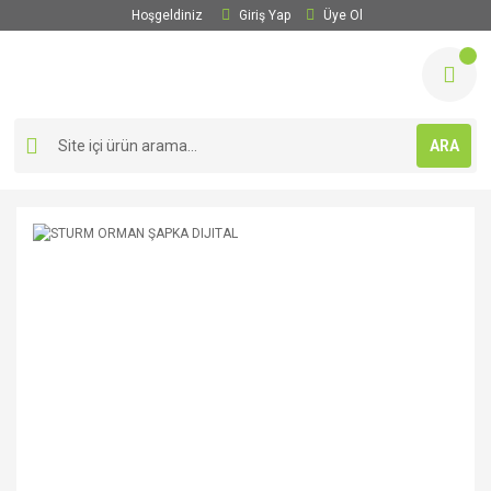
Hoşgeldiniz
Giriş Yap
Üye Ol
ARA