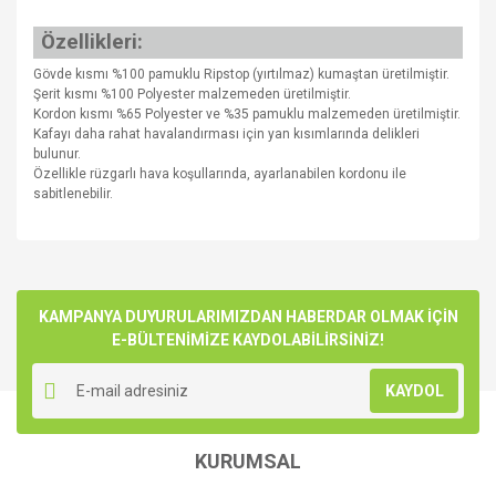
Özellikleri:
Gövde kısmı %100 pamuklu Ripstop (yırtılmaz) kumaştan üretilmiştir.
Şerit kısmı %100 Polyester malzemeden üretilmiştir.
Kordon kısmı %65 Polyester ve %35 pamuklu malzemeden üretilmiştir.
Kafayı daha rahat havalandırması için yan kısımlarında delikleri
bulunur.
Özellikle rüzgarlı hava koşullarında, ayarlanabilen kordonu ile
sabitlenebilir.
Bu ürünün fiyat bilgisi, resim, ürün açıklamalarında ve diğer
konularda yetersiz gördüğünüz noktaları öneri formunu
Bu ürüne ilk yorumu siz yapın!
kullanarak tarafımıza iletebilirsiniz.
Görüş ve önerileriniz için teşekkür ederiz.
KAMPANYA DUYURULARIMIZDAN HABERDAR OLMAK İÇİN
E-BÜLTENİMİZE KAYDOLABİLİRSİNİZ!
Yorum Yaz
Ürün resmi kalitesiz, bozuk veya görüntülenemiyor.
KAYDOL
Ürün açıklamasında eksik bilgiler bulunuyor.
Ürün bilgilerinde hatalar bulunuyor.
KURUMSAL
Ürün fiyatı diğer sitelerden daha pahalı.
Bu ürüne benzer farklı alternatifler olmalı.