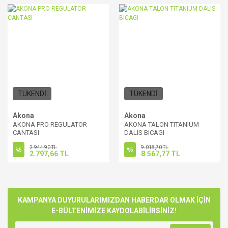
TÜKENDİ
TÜKENDİ
Akona
Akona
AKONA PRO REGULATOR
AKONA TALON TITANIUM
CANTASI
DALIS BICAGI
2.944,90 TL
9.018,70 TL
%5
%5
2.797,66 TL
8.567,77 TL
KAMPANYA DUYURULARIMIZDAN HABERDAR OLMAK İÇİN
E-BÜLTENİMİZE KAYDOLABİLİRSİNİZ!