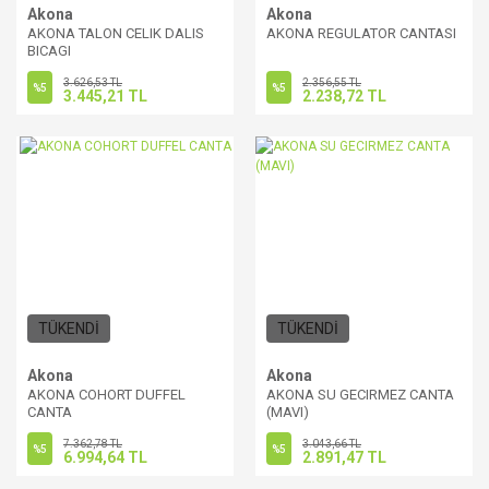
Akona
Akona
AKONA TALON CELIK DALIS
AKONA REGULATOR CANTASI
BICAGI
3.626,53 TL
2.356,55 TL
%5
%5
3.445,21 TL
2.238,72 TL
TÜKENDİ
TÜKENDİ
Akona
Akona
AKONA COHORT DUFFEL
AKONA SU GECIRMEZ CANTA
CANTA
(MAVI)
7.362,78 TL
3.043,66 TL
%5
%5
6.994,64 TL
2.891,47 TL