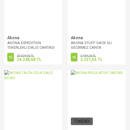
Akona
Akona
AKONA EXPEDITION
AKONA STUFF SACK SU
TEKERLEKLI DALIS CANTASI
GECIRMEZ CANTA
25.524,92 TL
2.454,26 TL
%5
%5
24.248,68 TL
2.331,55 TL
TÜKENDİ