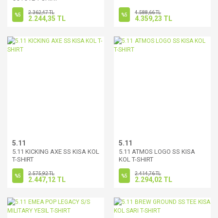
2.362,47 TL
4.588,66 TL
%5
%5
2.244,35 TL
4.359,23 TL
5.11
5.11
5.11 KICKING AXE SS KISA KOL
5.11 ATMOS LOGO SS KISA
T-SHIRT
KOL T-SHIRT
2.575,92 TL
2.414,76 TL
%5
%5
2.447,12 TL
2.294,02 TL