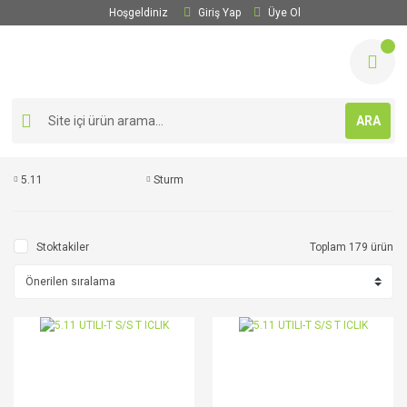
Hoşgeldiniz
Giriş Yap
Üye Ol
ARA
5.11
Sturm
Stoktakiler
Toplam 179 ürün