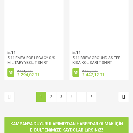
5.11
5.11
5.11 EMEA POP LEGACY S/S
5.11 BREW GROUND SS TEE
MILITARY YESIL T-SHIRT
KISA KOL SARI T-SHIRT
2.414,76 TL
2.575,92 TL
%5
%5
2.294,02 TL
2.447,12 TL
1
2
3
4
..
8
KAMPANYA DUYURULARIMIZDAN HABERDAR OLMAK İÇİN
E-BÜLTENİMİZE KAYDOLABİLİRSİNİZ!