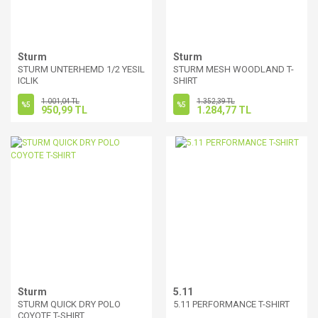
Sturm
Sturm
STURM UNTERHEMD 1/2 YESIL
STURM MESH WOODLAND T-
ICLIK
SHIRT
1.001,04 TL
1.352,39 TL
%5
%5
950,99 TL
1.284,77 TL
Sturm
5.11
STURM QUICK DRY POLO
5.11 PERFORMANCE T-SHIRT
COYOTE T-SHIRT