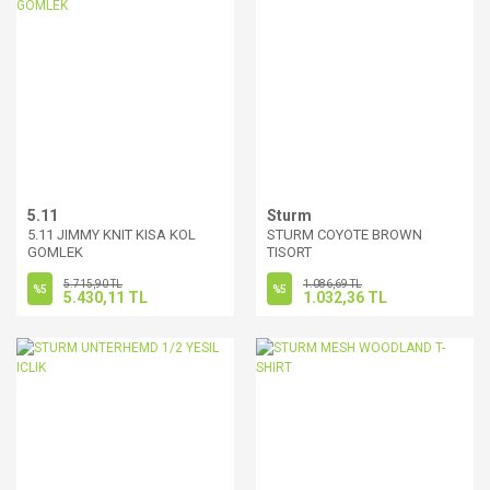
5.11
Sturm
5.11 JIMMY KNIT KISA KOL
STURM COYOTE BROWN
GOMLEK
TISORT
5.715,90 TL
1.086,69 TL
%5
%5
5.430,11 TL
1.032,36 TL