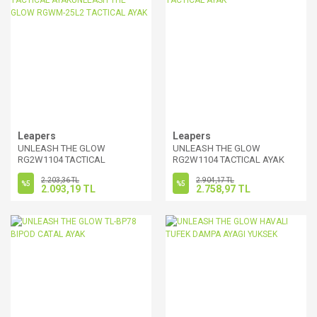
Leapers
Leapers
UNLEASH THE GLOW
UNLEASH THE GLOW
RG2W1104 TACTICAL
RG2W1104 TACTICAL AYAK
AYAKUNLEASH THE GLOW
2.203,36 TL
2.904,17 TL
RGWM-25L2 TACTICAL AYAK
%5
%5
2.093,19 TL
2.758,97 TL