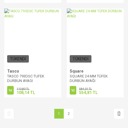
TÜKENDİ
TÜKENDİ
Tasco
Square
TASCO 793DSC TUFEK
SQUARE 24 MM TÜFEK
DURBUN AYAGI
DÜRBÜN AYAĞI
113,83 TL
584,01 TL
%5
%5
108,14 TL
554,81 TL
1
2