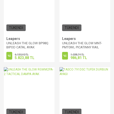
TÜKENDİ
TÜKENDİ
Leapers
Leapers
UNLEASH THE GLOW BP98Q
UNLEASH THE GLOW MNT-
BIPOD CATAL AYAK
PMT0WL PICATINNY RAIL
6.130,40 TL
1.038,74 TL
%5
%5
5.823,88 TL
986,81 TL
TÜKENDİ
TÜKENDİ