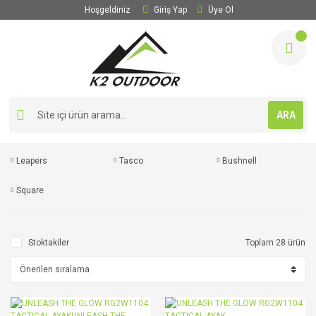
Hoşgeldiniz
Giriş Yap
Üye Ol
ARA
Leapers
Tasco
Bushnell
Square
Stoktakiler
Toplam 28 ürün