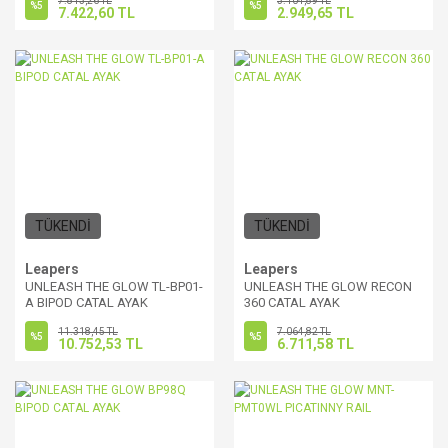
7.813,26 TL
3.104,89 TL
%5
%5
7.422,60 TL
2.949,65 TL
TÜKENDİ
TÜKENDİ
Leapers
Leapers
UNLEASH THE GLOW TL-BP01-
UNLEASH THE GLOW RECON
A BIPOD CATAL AYAK
360 CATAL AYAK
11.318,45 TL
7.064,82 TL
%5
%5
10.752,53 TL
6.711,58 TL