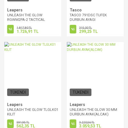
Leapers
Tasco
UNLEASH THE GLOW
TASCO 791DSC TUFEK
RGWM2PA-2 TACTICAL
DURBUN AYAGI
DAMPA AYAK
1.817,80 TL
315,00 TL
%5
%5
1.726,91 TL
299,25 TL
TÜKENDİ
TÜKENDİ
Leapers
Leapers
UNLEASH THE GLOW TLGLK01
UNLEASH THE GLOW 30 MM
KILIT
DURBUN AYAK(ALCAK)
591,95 TL
3.220,56 TL
%5
%5
562,35 TL
3.059,53 TL