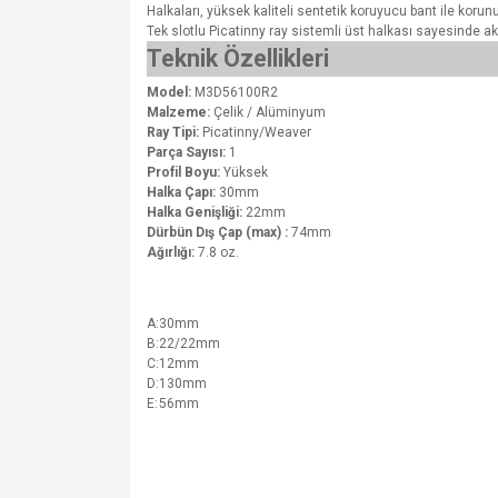
Halkaları, yüksek kaliteli sentetik koruyucu bant ile korun
Tek slotlu Picatinny ray sistemli üst halkası sayesinde 
Teknik Özellikleri
Model:
M3D56100R2
Malzeme:
Çelik / Alüminyum
Ray Tipi:
Picatinny/Weaver
Parça Sayısı:
1
Profil Boyu:
Yüksek
Halka Çapı:
30mm
Halka Genişliği:
22mm
Dürbün Dış Çap (max) :
74mm
Ağırlığı:
7.8 oz.
A:
30mm
B:
22/22mm
C:
12mm
D:
130mm
E:
56mm