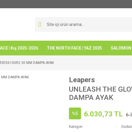
CE | Kış 2025-2026
THE NORTH FACE | YAZ 2025
SALOMON -
M3D56100R2 30 MM DAMPA AYAK
Leapers
UNLEASH THE GL
DAMPA AYAK
6.030,73 TL
%5
6.
Kategori
Dürbün