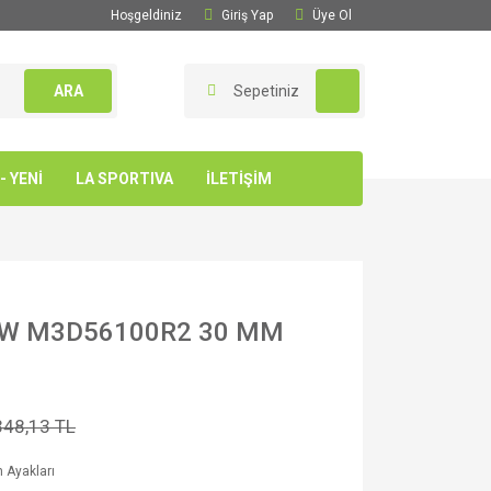
Hoşgeldiniz
Giriş Yap
Üye Ol
ARA
Sepetiniz
 YENİ
LA SPORTIVA
İLETİŞİM
OW M3D56100R2 30 MM
348,13 TL
 Ayakları