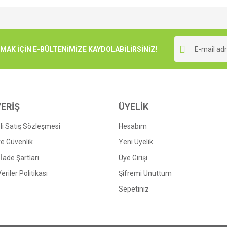
e diğer konularda yetersiz gördüğünüz noktaları öneri formunu kullanarak tarafımı
Bu ürüne ilk yorumu siz yapın!
r.
K İÇİN E-BÜLTENİMİZE KAYDOLABİLİRSİNİZ!
Yorum Yaz
ERİŞ
ÜYELİK
i Satış Sözleşmesi
Hesabım
 ve Güvenlik
Yeni Üyelik
 İade Şartları
Üye Girişi
Gönder
Veriler Politikası
Şifremi Unuttum
Sepetiniz