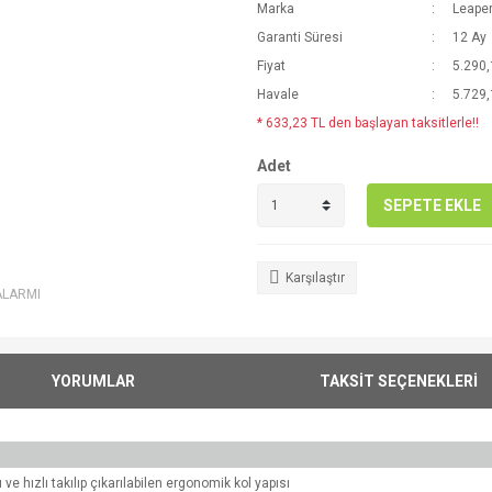
Marka
Leape
Garanti Süresi
12 Ay
Fiyat
5.290,
Havale
5.729,
* 633,23 TL den başlayan taksitlerle!!
Adet
SEPETE EKLE
Karşılaştır
ALARMI
YORUMLAR
TAKSİT SEÇENEKLERİ
ve hızlı takılıp çıkarılabilen ergonomik kol yapısı