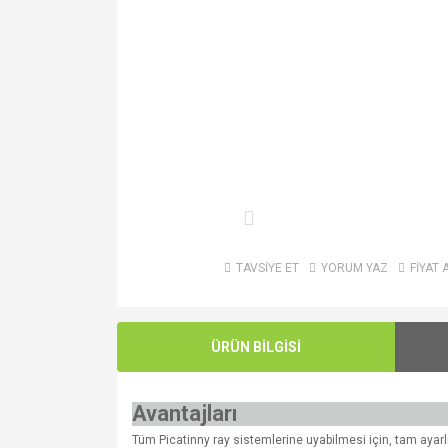
TAVSİYE ET
YORUM YAZ
FİYAT 
ÜRÜN BİLGİSİ
Avantajları
Tüm Picatinny ray sistemlerine uyabilmesi için, tam ayarlı 