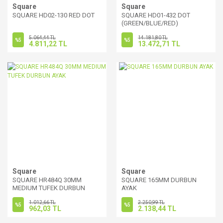
Square
Square
SQUARE HD02-130 RED DOT
SQUARE HD01-432 DOT
(GREEN/BLUE/RED)
5.064,44 TL
14.181,80 TL
%5
%5
4.811,22 TL
13.472,71 TL
Square
Square
SQUARE HR484Q 30MM
SQUARE 165MM DURBUN
MEDIUM TUFEK DURBUN
AYAK
AYAK
1.012,66 TL
2.250,99 TL
%5
%5
962,03 TL
2.138,44 TL