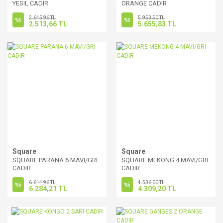
YESIL CADIR
ORANGE CADIR
2.645,96 TL
5.953,50 TL
%5
%5
2.513,66 TL
5.655,83 TL
Square
Square
SQUARE PARANA 6 MAVI/GRI
SQUARE MEKONG 4 MAVI/GRI
CADIR
CADIR
6.614,96 TL
4.536,00 TL
%5
%5
6.284,21 TL
4.309,20 TL