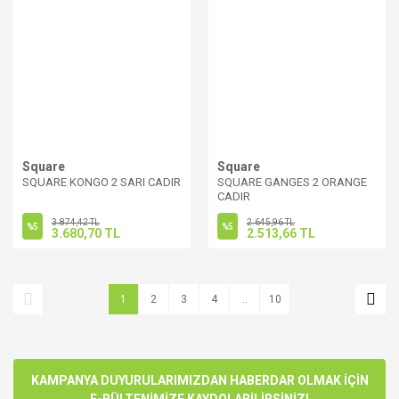
Square
Square
SQUARE KONGO 2 SARI CADIR
SQUARE GANGES 2 ORANGE
CADIR
3.874,42 TL
2.645,96 TL
%5
%5
3.680,70 TL
2.513,66 TL
1
2
3
4
..
10
KAMPANYA DUYURULARIMIZDAN HABERDAR OLMAK İÇİN