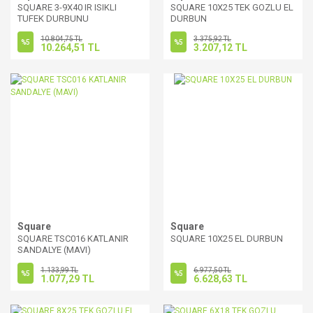
SQUARE 3-9X40 IR ISIKLI
SQUARE 10X25 TEK GOZLU EL
TUFEK DURBUNU
DURBUN
10.804,75 TL
3.375,92 TL
%5
%5
10.264,51 TL
3.207,12 TL
Square
Square
SQUARE TSC016 KATLANIR
SQUARE 10X25 EL DURBUN
SANDALYE (MAVI)
1.133,99 TL
6.977,50 TL
%5
%5
1.077,29 TL
6.628,63 TL