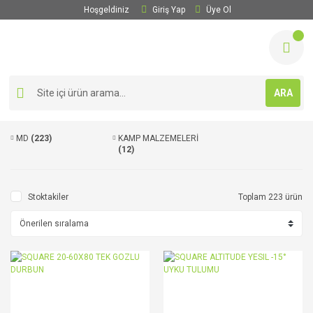
Hoşgeldiniz
Giriş Yap
Üye Ol
ARA
MD
(223)
KAMP MALZEMELERİ
(12)
Stoktakiler
Toplam 223 ürün