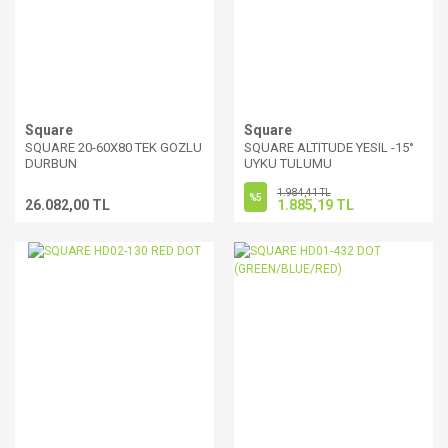
Square
Square
SQUARE 20-60X80 TEK GOZLU
SQUARE ALTITUDE YESIL -15°
DURBUN
UYKU TULUMU
1.984,41 TL
%5
26.082,00 TL
1.885,19 TL