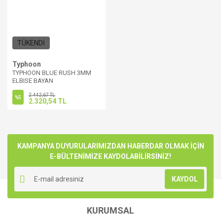
TÜKENDİ
Typhoon
TYPHOON BLUE RUSH 3MM
ELBISE BAYAN
2.442,67 TL
%5
2.320,54 TL
KAMPANYA DUYURULARIMIZDAN HABERDAR OLMAK İÇİN
E-BÜLTENİMİZE KAYDOLABİLİRSİNİZ!
KAYDOL
KURUMSAL