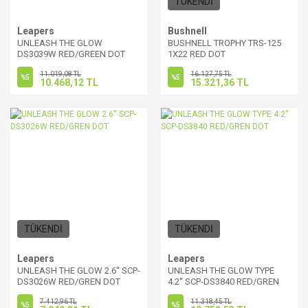
TÜKENDİ
Leapers
Bushnell
UNLEASH THE GLOW
BUSHNELL TROPHY TRS-125
DS3039W RED/GREEN DOT
1X22 RED DOT
11.019,08 TL
16.127,75 TL
%5
%5
10.468,12 TL
15.321,36 TL
TÜKENDİ
TÜKENDİ
Leapers
Leapers
UNLEASH THE GLOW 2.6'' SCP-
UNLEASH THE GLOW TYPE
DS3026W RED/GREN DOT
4.2'' SCP-DS3840 RED/GREN
DOT
7.412,96 TL
11.318,45 TL
%5
%5