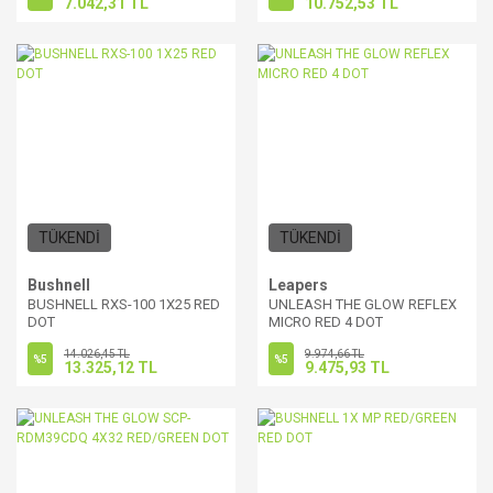
7.042,31 TL
10.752,53 TL
TÜKENDİ
TÜKENDİ
Bushnell
Leapers
BUSHNELL RXS-100 1X25 RED
UNLEASH THE GLOW REFLEX
DOT
MICRO RED 4 DOT
14.026,45 TL
9.974,66 TL
%5
%5
13.325,12 TL
9.475,93 TL