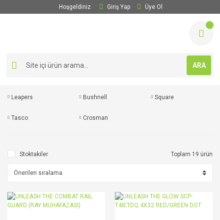
Hoşgeldiniz
Giriş Yap
Üye Ol
ARA
Leapers
Bushnell
Square
Tasco
Crosman
Stoktakiler
Toplam 19 ürün