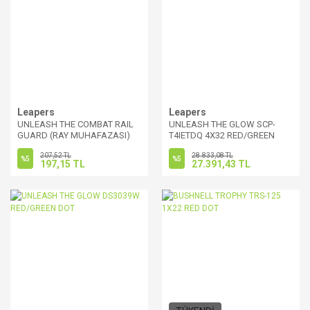
Leapers
Leapers
UNLEASH THE COMBAT RAIL
UNLEASH THE GLOW SCP-
GUARD (RAY MUHAFAZASI)
T4IETDQ 4X32 RED/GREEN
DOT
207,52 TL
28.833,08 TL
%5
%5
197,15 TL
27.391,43 TL