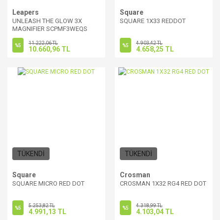
Leapers
Square
UNLEASH THE GLOW 3X
SQUARE 1X33 REDDOT
MAGNIFIER SCPMF3WEQS
RED DOT
11.222,06 TL
4.903,42 TL
%5
%5
10.660,96 TL
4.658,25 TL
TÜKENDİ
TÜKENDİ
Square
Crosman
SQUARE MICRO RED DOT
CROSMAN 1X32 RG4 RED DOT
5.253,82 TL
4.318,99 TL
%5
%5
4.991,13 TL
4.103,04 TL