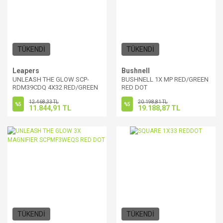
TÜKENDİ
TÜKENDİ
Leapers
Bushnell
UNLEASH THE GLOW SCP-
BUSHNELL 1X MP RED/GREEN
RDM39CDQ 4X32 RED/GREEN
RED DOT
DOT
12.468,33 TL
20.198,81 TL
%5
%5
11.844,91 TL
19.188,87 TL
TÜKENDİ
TÜKENDİ