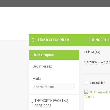
TÜM KATEGORİLER
THE NORTH FA
GİYİM
(67)
Ürün Grupları
AYAKKABILAR
(15
Seçimleriniz
Marka
Stoktakiler
The North Face
THE NORTH FACE | KIŞ
2025-2026