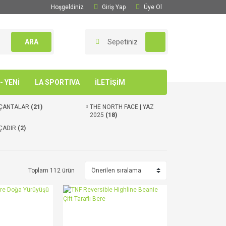
Hoşgeldiniz
Giriş Yap
Üye Ol
ARA
Sepetiniz
 YENİ
LA SPORTIVA
İLETİŞİM
ÇANTALAR
(21)
THE NORTH FACE | YAZ
2025
(18)
ÇADIR
(2)
Toplam 112 ürün