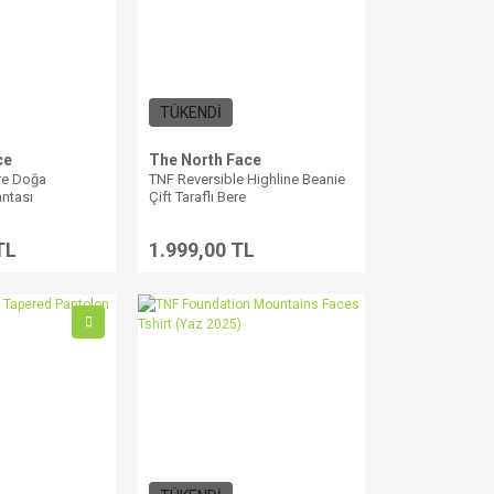
TÜKENDİ
ce
The North Face
tre Doğa
TNF Reversible Highline Beanie
antası
Çift Taraflı Bere
TL
1.999,00 TL