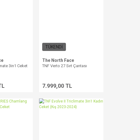
TÜKENDİ
ce
The North Face
imate 3in1 Ceket
TNF Verto 27 Sırt Çantası
TL
7.999,00 TL