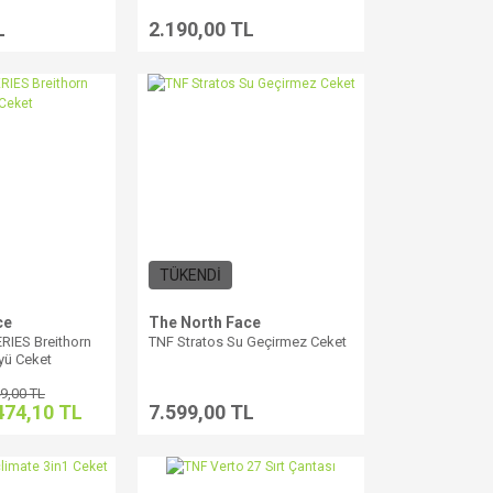
L
2.190,00 TL
TÜKENDİ
ce
The North Face
IES Breithorn
TNF Stratos Su Geçirmez Ceket
yü Ceket
9,00 TL
474,10 TL
7.599,00 TL