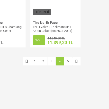
TÜKENDİ
ce
The North Face
RIES Chamlang
TNF Evolve II Triclimate 3in1
nik Ceket
Kadın Ceket (Kış 2023-2024)
14.249,00 TL
%20
TL
11.399,20 TL
1
2
3
4
5