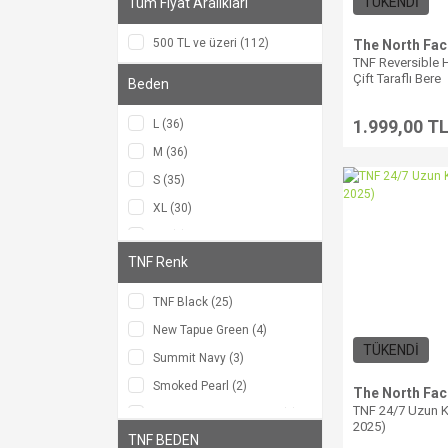
TÜKENDİ
Tüm Fiyat Aralıkları
500 TL ve üzeri (112)
The North Fac
TNF Reversible H
Çift Taraflı Bere
Beden
1.999,00 T
L (36)
M (36)
S (35)
XL (30)
XS (7)
TNF Renk
30 (3)
34 (3)
TNF Black (25)
36 (3)
New Tapue Green (4)
L/XL (3)
TÜKENDİ
Summit Navy (3)
S/M (3)
Smoked Pearl (2)
The North Fac
32 (2)
TNF 24/7 Uzun Ko
TNF BLUE/EAGLE BLUE (2)
2025)
XXL (2)
TNF BEDEN
Utility Brown-Khaki Stone