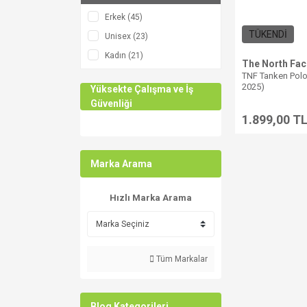
MIDNIGHT MAUVE (1)
Erkek (45)
MIDNIGHT PATROL/TNF
TÜKENDİ
Unisex (23)
BLACK (1)
Kadın (21)
MIDNIGHT PETROL (1)
The North Fac
TNF Tanken Polo 
Military Olive Cloud Camo
2025)
Yüksekte Çalışma ve İş
(1)
Güvenliği
MOSS GREEN/FOREST
1.899,00 T
OLIVE (1)
NEW TAUPE GREEN/TNF
BLACK (1)
Marka Arama
PEAK PURPLE/TNF BLACK
(1)
Hızlı Marka Arama
Pink Primarose (1)
Sahar/Iron Bronze (1)
SUMMIT GOLD (1)
Tüm Markalar
SUMMIT GOLD/TNF BLACK
(1)
SUMMIT NAVY/SHADY
Blog Kategorileri