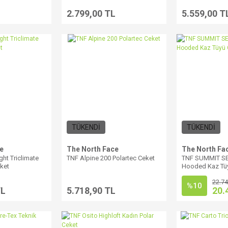
L
2.799,00 TL
5.559,00 T
TÜKENDİ
TÜKENDİ
e
The North Face
The North Fa
ht Triclimate
TNF Alpine 200 Polartec Ceket
TNF SUMMIT SER
eket
Hooded Kaz Tü
22.74
%10
TL
5.718,90 TL
20.