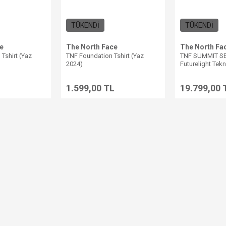
TÜKENDİ
TÜKENDİ
e
The North Face
The North Fa
Tshirt (Yaz
TNF Foundation Tshirt (Yaz
TNF SUMMIT SE
2024)
Futurelight Tek
L
1.599,00 TL
19.799,00 