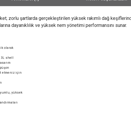
t; zorlu şartlarda gerçekleştirilen yüksek rakımlı dağ keşifler
llarına dayanıklılık ve yüksek nem yönetimi performansını sunar.
lik olarak
 3L shell
tasarım
kapüşon
t etmeniz için
rı
yumlu, yüksek
andırmaları