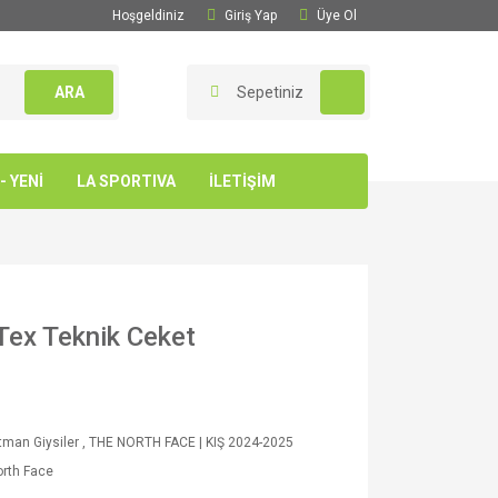
Hoşgeldiniz
Giriş Yap
Üye Ol
ARA
Sepetiniz
 YENİ
LA SPORTIVA
İLETİŞİM
Tex Teknik Ceket
tman Giysiler
,
THE NORTH FACE | KIŞ 2024-2025
rth Face