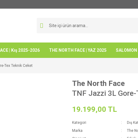
CE | Kış 2025-2026
THE NORTH FACE | YAZ 2025
SALOMON -
re-Tex Teknik Ceket
The North Face
TNF Jazzi 3L Gore-
19.199,00 TL
Kategori
Dış Ka
Marka
The No