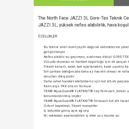
The North Face JAZZI 3L Gore-Tex Teknik Ceke
JAZZI 3L; yüksek nefes alabilirlik, hava koşu
ÖZELLİKLER
Bu teknik shell mont çeşitli dağcılık aktivitelerine yöne
geliştirilmiştir
Nefes alabilir-su geçirmez, sızdırmaz dikişli GORE-TEX
Vücuda oturması ve hareket özgürlüğü için ek parçalı 
Fikseli kenarlı, sabit, tam ayarlanabilir, kask uyumlu 
Sırt çantası taktığınızda daha az hacimli olması ve raha
omuzları dikişsizdir
Daha rahat hareket edebilmeniz için kol altı ek parçala
Kalın dişli YKK orta ön fermuar
YKK® AquaGuard® FLATKNIT® cep fermuarlı, kemer u
konumlandırılmış cepler
YKK® AquaGuard® FLATKNIT® fermuarlı kol altı haval
Cırtcırt kapatmalı, fikseli manşetler
İç bölümde geniş açık ağ cep
İki noktadan ayarlanabilen iç etek ucu büzme ipi