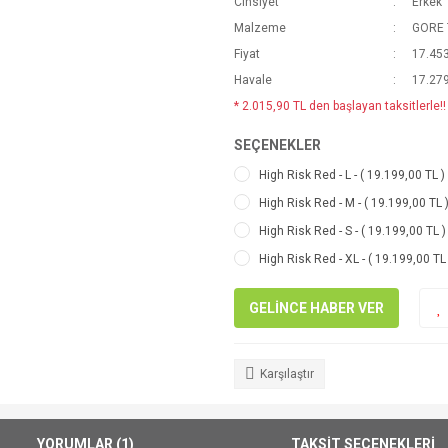
Cinsiyet
Erkek
Malzeme
GORE 
Fiyat
17.453
Havale
17.279
* 2.015,90 TL den başlayan taksitlerle!!
SEÇENEKLER
High Risk Red - L - ( 19.199,00 TL )
High Risk Red - M - ( 19.199,00 TL 
High Risk Red - S - ( 19.199,00 TL )
High Risk Red - XL - ( 19.199,00 TL
GELİNCE HABER VER
Karşılaştır
YORUMLAR (1)
TAKSİT SEÇENEKLERİ