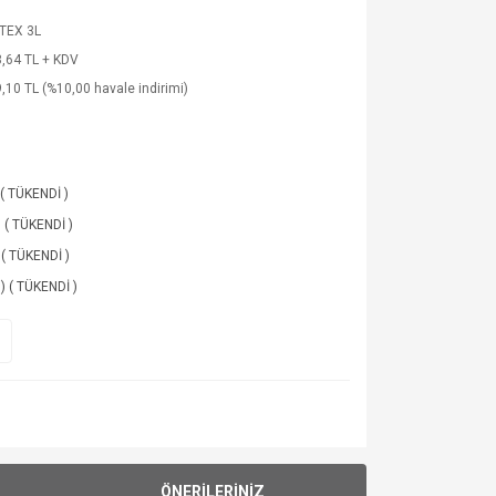
TEX 3L
,64 TL + KDV
,10 TL (%10,00 havale indirimi)
 ( TÜKENDİ )
) ( TÜKENDİ )
 ( TÜKENDİ )
 ) ( TÜKENDİ )
ÖNERİLERİNİZ