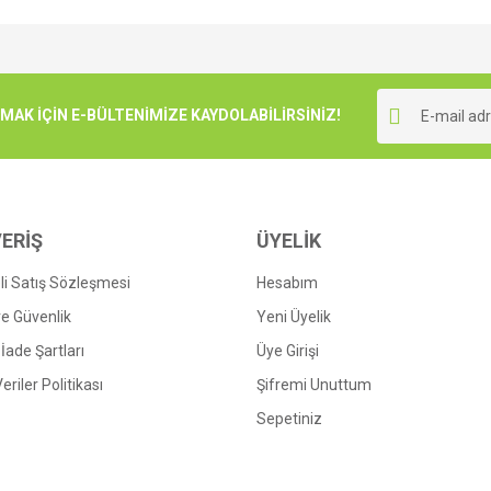
e diğer konularda yetersiz gördüğünüz noktaları öneri formunu kullanarak tarafımı
r.
K İÇİN E-BÜLTENİMİZE KAYDOLABİLİRSİNİZ!
nin boy kilosu nedir
ERİŞ
ÜYELİK
i Satış Sözleşmesi
Hesabım
 ve Güvenlik
Yeni Üyelik
 İade Şartları
Üye Girişi
Gönder
Veriler Politikası
Şifremi Unuttum
Sepetiniz