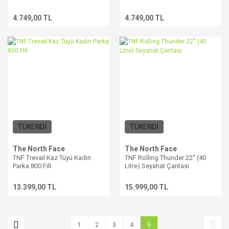
4.749,00 TL
4.749,00 TL
TÜKENDİ
TÜKENDİ
The North Face
The North Face
TNF Trevail Kaz Tüyü Kadın
TNF Rolling Thunder 22'' (40
Parka 800 Fill
Litre) Seyahat Çantası
13.399,00 TL
15.999,00 TL
1
2
3
4
5