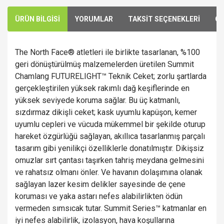
ÜRÜN BİLGİSİ
YORUMLAR
TAKSİT SEÇENEKLERİ
ÖN
The North Face® atletleri ile birlikte tasarlanan, %100
geri dönüştürülmüş malzemelerden üretilen Summit
Chamlang FUTURELIGHT™ Teknik Ceket; zorlu şartlarda
gerçekleştirilen yüksek rakımlı dağ keşiflerinde en
yüksek seviyede koruma sağlar. Bu üç katmanlı,
sızdırmaz dikişli ceket; kask uyumlu kapüşon, kemer
uyumlu cepleri ve vücuda mükemmel bir şekilde oturup
hareket özgürlüğü sağlayan, akıllıca tasarlanmış parçalı
tasarım gibi yenilikçi özelliklerle donatılmıştır. Dikişsiz
omuzlar sırt çantası taşırken tahriş meydana gelmesini
ve rahatsız olmanı önler. Ve havanın dolaşımına olanak
sağlayan lazer kesim delikler sayesinde de çene
koruması ve yaka astarı nefes alabilirlikten ödün
vermeden sımsıcak tutar. Summit Series™ katmanlar en
iyi nefes alabilirlik, izolasyon, hava koşullarına