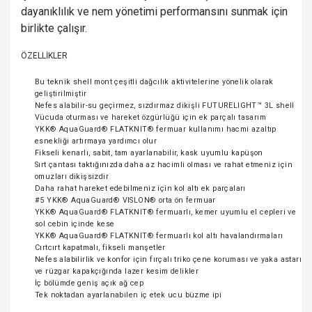
dayanıklılık ve nem yönetimi performansını sunmak için
birlikte çalışır.
ÖZELLİKLER
Bu teknik shell mont çeşitli dağcılık aktivitelerine yönelik olarak
geliştirilmiştir
Nefes alabilir-su geçirmez, sızdırmaz dikişli FUTURELIGHT™ 3L shell
Vücuda oturması ve hareket özgürlüğü için ek parçalı tasarım
YKK® AquaGuard® FLATKNIT® fermuar kullanımı hacmi azaltıp
esnekliği artırmaya yardımcı olur
Fikseli kenarlı, sabit, tam ayarlanabilir, kask uyumlu kapüşon
Sırt çantası taktığınızda daha az hacimli olması ve rahat etmeniz için
omuzları dikişsizdir
Daha rahat hareket edebilmeniz için kol altı ek parçaları
#5 YKK® AquaGuard® VISLON® orta ön fermuar
YKK® AquaGuard® FLATKNIT® fermuarlı, kemer uyumlu el cepleri ve
sol cebin içinde kese
YKK® AquaGuard® FLATKNIT® fermuarlı kol altı havalandırmaları
Cırtcırt kapatmalı, fikseli manşetler
Nefes alabilirlik ve konfor için fırçalı triko çene koruması ve yaka astarı
ve rüzgar kapakçığında lazer kesim delikler
İç bölümde geniş açık ağ cep
Tek noktadan ayarlanabilen iç etek ucu büzme ipi