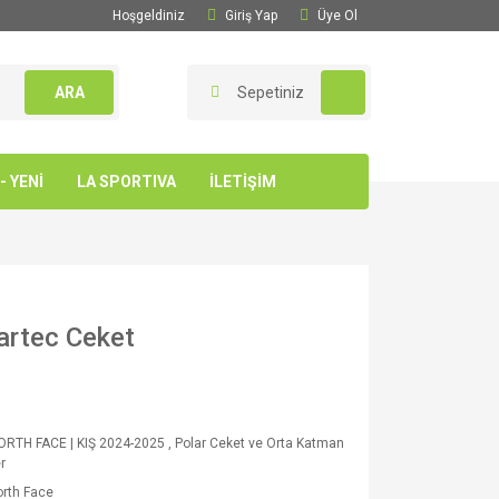
Hoşgeldiniz
Giriş Yap
Üye Ol
ARA
Sepetiniz
 YENİ
LA SPORTIVA
İLETİŞİM
artec Ceket
ORTH FACE | KIŞ 2024-2025
,
Polar Ceket ve Orta Katman
r
rth Face