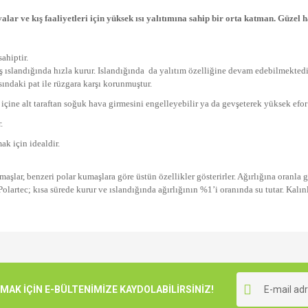
lar ve kış faaliyetleri için yüksek ısı yalıtımına sahip bir orta katman. Güzel 
ahiptir.
ıslandığında hızla kurur. Islandığında
da yalıtım özelliğine devam edebilmektedir
sındaki pat ile rüzgara karşı korunmuştur.
 içine alt taraftan soğuk hava girmesini engelleyebilir ya da gevşeterek yüksek efor 
.
mak için idealdir.
aşlar, benzeri polar kumaşlara göre üstün özellikler gösterirler. Ağırlığına oranla gö
 Polartec; kısa sürede kurur ve ıslandığında ağırlığının %1’i oranında su tutar. Kalı
e diğer konularda yetersiz gördüğünüz noktaları öneri formunu kullanarak tarafımı
Bu ürüne ilk yorumu siz yapın!
r.
K İÇİN E-BÜLTENİMİZE KAYDOLABİLİRSİNİZ!
Yorum Yaz