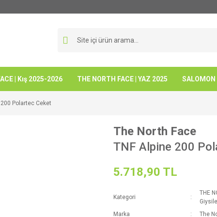
CE | Kış 2025-2026
THE NORTH FACE | YAZ 2025
SALOMON -
 200 Polartec Ceket
The North Face
TNF Alpine 200 Pol
5.718,90 TL
THE N
Kategori
Giysile
Marka
The No