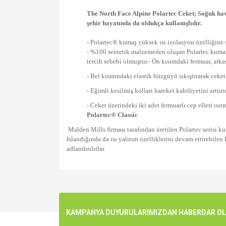
The North Face Alpine Polartec Ceket; Soğuk hava
şehir hayatında da oldukça kullanışlıdır.
- Polartec® kumaş yüksek ısı izolasyon özelliğine s
- %100 sentetik malzemeden oluşan Polartec kumaş 
tercih sebebi olmuştur.
- Ön kısımdaki fermuar, arka
- Bel kısmındaki elastik büzgüyü sıkıştırarak ceket
- Eğimli kesilmiş kolları hareket kabiliyetini arttırır
- Ceket üzerindeki iki adet fermuarlı cep elleri ısıt
Polartec® Classic
Malden Mills firması tarafından üretilen Polartec serisi kum
Islandığında da ısı yalıtım özelliklerini devam ettirebilen
adlandırılırlar.
Bu ürünün fiyat bilgisi, resim, ürün açıklamalarında v
Görüş ve önerileriniz için teşekkür ederiz.
Ürün resmi kalitesiz, bozuk veya görüntülenemiyo
KAMPANYA DUYURULARIMIZDAN HABERDAR OLMA
Ürün açıklamasında eksik bilgiler bulunuyor.