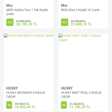
Msr
Msr
MSR Hubba Tour 1 Tek Kişilik
MSR Elixir 2 Kişilik V2 Çadır
Çadır
31.999,00 TL
26.499,00 TL
%10
%10
28.799,10 TL
23.849,10 TL
HUSKY
HUSKY
HUSKY BRONDER 4 KISILIK
HUSKY BRET YESIL 2 KISILIK
CADIR
CADIR
19.400,47 TL
11.752,94 TL
%5
%5
18.430,44 TL
11.165,29 TL