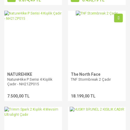
6.874,49 TL
6.436,79 TL
NATUREHIKE
The North Face
NatureHike P Serisi 4 Kişilik
TNF Stormbreak 2 Çadır
Çadır - NH21ZP015
7.500,00 TL
18.199,00 TL