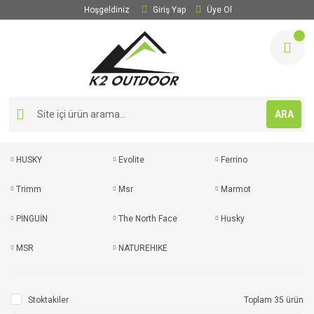
Hoşgeldiniz
Giriş Yap
Üye Ol
ARA
HUSKY
Evolite
Ferrino
Trimm
Msr
Marmot
PİNGUİN
The North Face
Husky
MSR
NATUREHIKE
Stoktakiler
Toplam 35 ürün