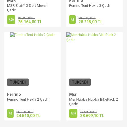
MSR
Ferrino
MSR Elixir™ 3 Dört Mevsim
Ferrino Tent Hekla 3 Çadır
Çadır
31.455,00 TL
29.700,00 TL
%20
%5
25.164,00 TL
28.215,00 TL
TÜKENDİ
TÜKENDİ
Ferrino
Msr
Ferrino Tent Hekla 2 Çadır
Msr Hubba Hubba BikePack 2
Çadır
25.800,00 TL
42.999,00 TL
%5
%10
24.510,00 TL
38.699,10 TL