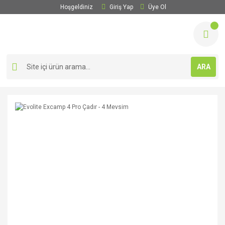
Hoşgeldiniz
Giriş Yap
Üye Ol
ARA