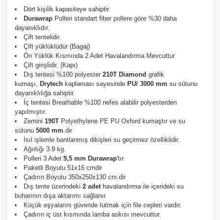
Dört kişilik kapasiteye sahiptir.
Durawrap
Polleri standart fiber pollere göre %30 daha
dayanıklıdır.
Çift tentelidir.
Çift yüklüklüdür (Bagaj)
Ön Yüklük Kısmında 2 Adet Havalandırma Mevcuttur
Çift girişlidir. (Kapı)
Dış tentesi %100 polyester
210T
Diamond
grafik
kumaşı,
Drytech
kaplaması sayesinde
PU/ 3000 mm
su sütunu
dayanıklılığa sahiptir.
İç tentesi Breathable %100 nefes alabilir polyesterden
yapılmıştır.
Zemini
190T
Polyethylene PE PU Oxford kumaştır ve su
sütunu
5000 mm
.dir
Isıl işlemle bantlanmış dikişleri su geçirmez özelliklidir.
Ağırlığı 3.9 kg.
Polleri 3 Adet
9,5 mm
Durawrap
'tır
Paketli Boyutu 51x16 cmdir
Çadırın Boyutu 350x250x130 cm.dir
Dış tente üzerindeki
2 adet
havalandırma ile içerideki su
buharının dışa aktarımı sağlanır.
Küçük eşyalarını güvende tutmak için file cepleri vardır.
Çadırın iç üst kısmında lamba askısı mevcuttur.