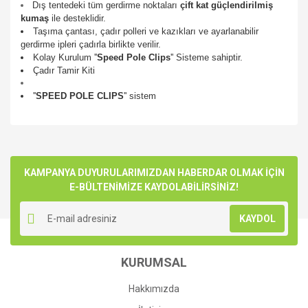
Dış tentedeki tüm gerdirme noktaları
çift kat güçlendirilmiş
kumaş
ile desteklidir.
Taşıma çantası, çadır polleri ve kazıkları ve ayarlanabilir
gerdirme ipleri çadırla birlikte verilir.
Kolay Kurulum ''
Speed Pole Clips
'' Sisteme sahiptir.
Çadır Tamir Kiti
''
SPEED POLE CLIPS
'' sistem
Bu ürünün fiyat bilgisi, resim, ürün açıklamalarında ve diğer
konularda yetersiz gördüğünüz noktaları öneri formunu
Bu ürüne ilk yorumu siz yapın!
kullanarak tarafımıza iletebilirsiniz.
Görüş ve önerileriniz için teşekkür ederiz.
KAMPANYA DUYURULARIMIZDAN HABERDAR OLMAK İÇİN
E-BÜLTENİMİZE KAYDOLABİLİRSİNİZ!
Yorum Yaz
Ürün resmi kalitesiz, bozuk veya görüntülenemiyor.
KAYDOL
Ürün açıklamasında eksik bilgiler bulunuyor.
Ürün bilgilerinde hatalar bulunuyor.
KURUMSAL
Ürün fiyatı diğer sitelerden daha pahalı.
Bu ürüne benzer farklı alternatifler olmalı.
Hakkımızda