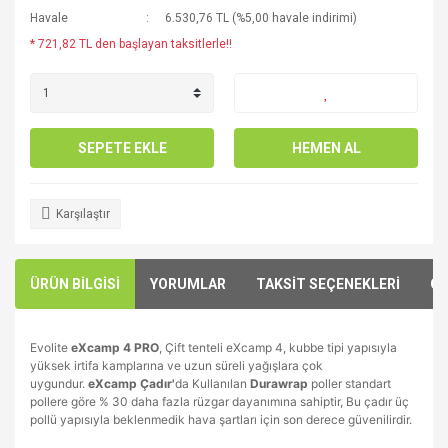
Havale
6.530,76 TL (%5,00 havale indirimi)
* 721,82 TL den başlayan taksitlerle!!
SEPETE EKLE
HEMEN AL
Karşılaştır
ÜRÜN BİLGİSİ
YORUMLAR
TAKSİT SEÇENEKLERİ
ÖN
Evolite
eXcamp 4 PRO
, Çift tenteli eXcamp 4, kubbe tipi yapısıyla
yüksek irtifa kamplarına ve uzun süreli yağışlara çok
uygundur.
eXcamp Çadır'
da Kullanılan
Durawrap
poller standart
pollere göre % 30 daha fazla rüzgar dayanımına sahiptir, Bu çadır üç
pollü yapısıyla beklenmedik hava şartları için son derece güvenilirdir.