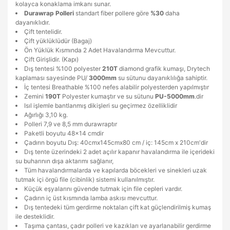
kolayca konaklama imkanı sunar.
Durawrap Polleri
standart fiber pollere göre
%30
daha
dayanıklıdır.
Çift tentelidir.
Çift yüklüklüdür (Bagaj)
Ön Yüklük Kısmında 2 Adet Havalandırma Mevcuttur.
Çift Girişlidir. (Kapı)
Dış tentesi %100 polyester
210T
diamond grafik kumaşı, Drytech
kaplaması sayesinde PU/
3000mm
su sütunu dayanıklılığa sahiptir.
İç tentesi Breathable %100 nefes alabilir polyesterden yapılmıştır
Zemini
190T
Polyester kumaştır ve su sütunu
PU-5000mm
.dir
Isıl işlemle bantlanmış dikişleri su geçirmez özelliklidir
Ağırlığı 3,10 kg.
Polleri 7,9 ve 8,5 mm durawraptır
Paketli boyutu 48x14 cmdir
Çadırın boyutu Dış: 40cmx145cmx80 cm / iç: 145cm x 210cm'dir
Dış tente üzerindeki 2 adet açılır kapanır havalandırma ile içerideki
su buharının dışa aktarımı sağlanır,
Tüm havalandırmalarda ve kapılarda böcekleri ve sinekleri uzak
tutmak içi örgü file (cibinlik) sistemi kullanılmıştır.
Küçük eşyalarını güvende tutmak için file cepleri vardır.
Çadırın iç üst kısmında lamba askısı mevcuttur.
Dış tentedeki tüm gerdirme noktaları çift kat güçlendirilmiş kumaş
ile desteklidir.
Taşıma çantası, çadır polleri ve kazıkları ve ayarlanabilir gerdirme