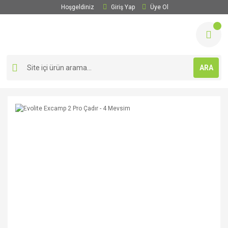
Hoşgeldiniz
Giriş Yap
Üye Ol
ARA