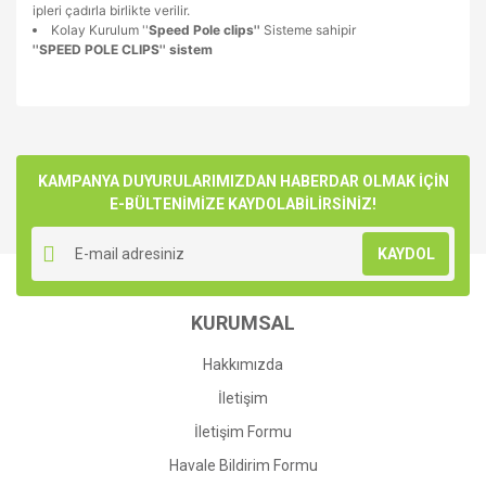
ipleri çadırla birlikte verilir.
Kolay Kurulum ''
Speed Pole clips''
Sisteme sahipir
''SPEED POLE CLIPS'' sistem
Bu ürünün fiyat bilgisi, resim, ürün açıklamalarında ve diğer
konularda yetersiz gördüğünüz noktaları öneri formunu
Bu ürüne ilk yorumu siz yapın!
kullanarak tarafımıza iletebilirsiniz.
Görüş ve önerileriniz için teşekkür ederiz.
KAMPANYA DUYURULARIMIZDAN HABERDAR OLMAK İÇİN
E-BÜLTENİMİZE KAYDOLABİLİRSİNİZ!
Yorum Yaz
Ürün resmi kalitesiz, bozuk veya görüntülenemiyor.
KAYDOL
Ürün açıklamasında eksik bilgiler bulunuyor.
Ürün bilgilerinde hatalar bulunuyor.
KURUMSAL
Ürün fiyatı diğer sitelerden daha pahalı.
Bu ürüne benzer farklı alternatifler olmalı.
Hakkımızda
İletişim
İletişim Formu
Havale Bildirim Formu