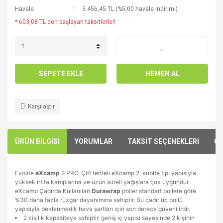
Havale
5.456,45 TL (%5,00 havale indirimi)
* 603,08 TL den başlayan taksitlerle!!
SEPETE EKLE
HEMEN AL
Karşılaştır
ÜRÜN BİLGİSİ
YORUMLAR
TAKSİT SEÇENEKLERİ
ÖN
Evolite
eXcamp
2 PRO, Çift tenteli eXcamp 2, kubbe tipi yapısıyla
yüksek irtifa kamplarına ve uzun süreli yağışlara çok uygundur.
eXcamp Çadırda Kullanılan
Durawrap
poller standart pollere göre
%30 daha fazla rüzgar dayanımına sahiptir, Bu çadır üç pollü
yapısıyla beklenmedik hava şartları için son derece güvenilirdir.
2 kişilik kapasiteye sahiptir. geniş iç yapısı sayesinde 2 kişinin