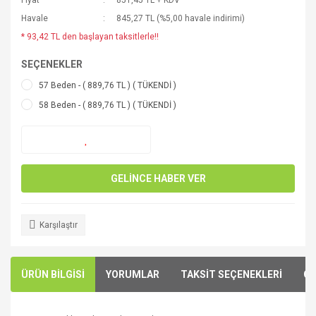
Fiyat
851,45 TL + KDV
Havale
845,27 TL (%5,00 havale indirimi)
* 93,42 TL den başlayan taksitlerle!!
SEÇENEKLER
57 Beden - ( 889,76 TL ) ( TÜKENDİ )
58 Beden - ( 889,76 TL ) ( TÜKENDİ )
GELİNCE HABER VER
Karşılaştır
ÜRÜN BİLGİSİ
YORUMLAR
TAKSİT SEÇENEKLERİ
ÖN