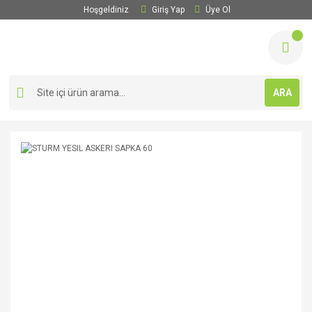
Hoşgeldiniz
Giriş Yap
Üye Ol
ARA