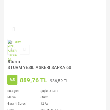
Sturm
STURM YESIL ASKERI SAPKA 60
889,76 TL
%5
936,59 TL
Kategori
Şapka & Bere
Marka
Sturm
Garanti Süresi
12 Ay