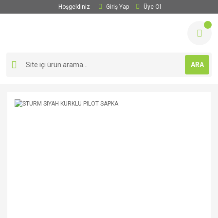
Hoşgeldiniz
Giriş Yap
Üye Ol
ARA