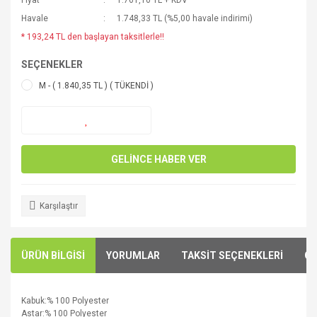
Fiyat
1.761,10 TL + KDV
Havale
1.748,33 TL (%5,00 havale indirimi)
* 193,24 TL den başlayan taksitlerle!!
SEÇENEKLER
M - ( 1.840,35 TL ) ( TÜKENDİ )
GELİNCE HABER VER
Karşılaştır
ÜRÜN BİLGİSİ
YORUMLAR
TAKSİT SEÇENEKLERİ
ÖN
Kabuk
:
% 100 Polyester
Astar:
% 100 Polyester