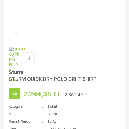
Sturm
STURM QUICK DRY POLO GRI T-SHIRT
2.244,35 TL
%5
2.362,47 TL
Kategori
T-shirt
Marka
Sturm
Garanti Süresi
12 Ay