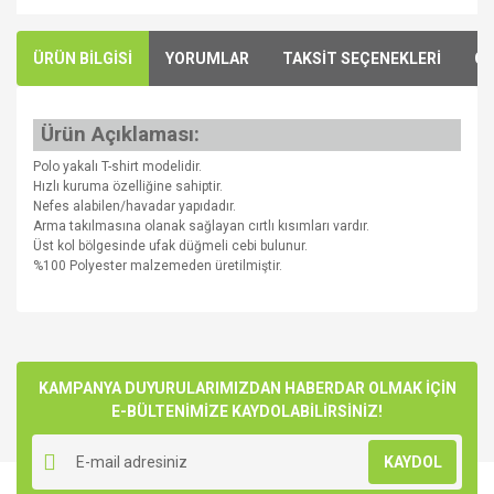
ÜRÜN BİLGİSİ
YORUMLAR
TAKSİT SEÇENEKLERİ
ÖN
Ürün Açıklaması:
Polo yakalı T-shirt modelidir.
Hızlı kuruma özelliğine sahiptir.
Nefes alabilen/havadar yapıdadır.
Arma takılmasına olanak sağlayan cırtlı kısımları vardır.
Üst kol bölgesinde ufak düğmeli cebi bulunur.
%100 Polyester malzemeden üretilmiştir.
Bu ürünün fiyat bilgisi, resim, ürün açıklamalarında ve diğer
konularda yetersiz gördüğünüz noktaları öneri formunu
Bu ürüne ilk yorumu siz yapın!
kullanarak tarafımıza iletebilirsiniz.
Görüş ve önerileriniz için teşekkür ederiz.
KAMPANYA DUYURULARIMIZDAN HABERDAR OLMAK İÇİN
E-BÜLTENİMİZE KAYDOLABİLİRSİNİZ!
Yorum Yaz
Ürün resmi kalitesiz, bozuk veya görüntülenemiyor.
KAYDOL
Ürün açıklamasında eksik bilgiler bulunuyor.