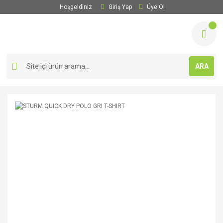
Hoşgeldiniz
Giriş Yap
Üye Ol
ARA