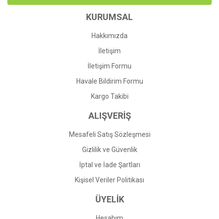
Ürün bilgilerinde hatalar bulunuyor.
KURUMSAL
Ürün fiyatı diğer sitelerden daha pahalı.
Bu ürüne benzer farklı alternatifler olmalı.
Hakkımızda
İletişim
İletişim Formu
Havale Bildirim Formu
Gönder
Kargo Takibi
ALIŞVERİŞ
Mesafeli Satış Sözleşmesi
Gizlilik ve Güvenlik
İptal ve İade Şartları
Kişisel Veriler Politikası
ÜYELİK
Hesabım