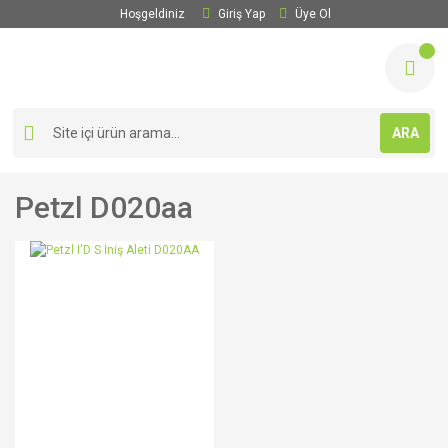
Hoşgeldiniz
Giriş Yap
Üye Ol
ARA
Petzl D020aa