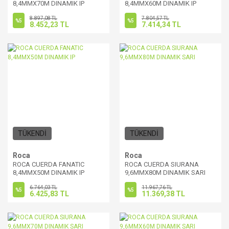
8,4MMX70M DINAMIK IP
8,4MMX60M DINAMIK IP
8.897,08 TL
7.804,57 TL
%5
%5
8.452,23 TL
7.414,34 TL
TÜKENDİ
TÜKENDİ
Roca
Roca
ROCA CUERDA FANATIC
ROCA CUERDA SIURANA
8,4MMX50M DINAMIK IP
9,6MMX80M DINAMIK SARI
6.764,03 TL
11.967,76 TL
%5
%5
6.425,83 TL
11.369,38 TL