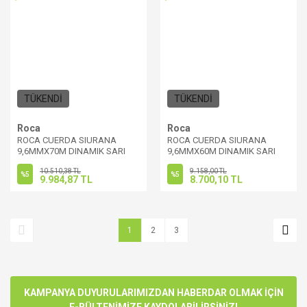
TÜKENDİ
TÜKENDİ
Roca
Roca
ROCA CUERDA SIURANA
ROCA CUERDA SIURANA
9,6MMX70M DINAMIK SARI
9,6MMX60M DINAMIK SARI
10.510,38 TL
9.158,00 TL
%5
%5
9.984,87 TL
8.700,10 TL
1
2
3
KAMPANYA DUYURULARIMIZDAN HABERDAR OLMAK İÇİN