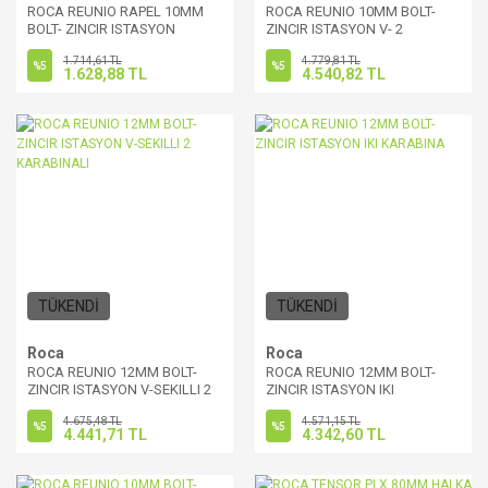
ROCA REUNIO RAPEL 10MM
ROCA REUNIO 10MM BOLT-
BOLT- ZINCIR ISTASYON
ZINCIR ISTASYON V- 2
KARABINA
1.714,61 TL
4.779,81 TL
%5
%5
1.628,88 TL
4.540,82 TL
TÜKENDİ
TÜKENDİ
Roca
Roca
ROCA REUNIO 12MM BOLT-
ROCA REUNIO 12MM BOLT-
ZINCIR ISTASYON V-SEKILLI 2
ZINCIR ISTASYON IKI
KARABINALI
KARABINA
4.675,48 TL
4.571,15 TL
%5
%5
4.441,71 TL
4.342,60 TL