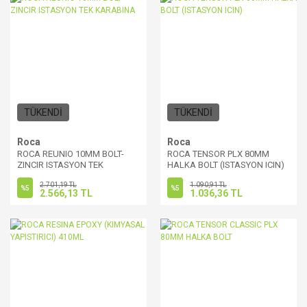
TÜKENDİ
TÜKENDİ
Roca
Roca
ROCA REUNIO 10MM BOLT-
ROCA TENSOR PLX 80MM
ZINCIR ISTASYON TEK
HALKA BOLT (ISTASYON ICIN)
KARABINA
2.701,19 TL
1.090,91 TL
%5
%5
2.566,13 TL
1.036,36 TL