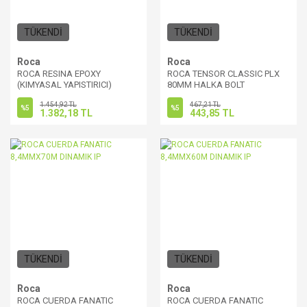
TÜKENDİ
TÜKENDİ
Roca
Roca
ROCA RESINA EPOXY
ROCA TENSOR CLASSIC PLX
(KIMYASAL YAPISTIRICI)
80MM HALKA BOLT
410ML
1.454,92 TL
467,21 TL
%5
%5
1.382,18 TL
443,85 TL
TÜKENDİ
TÜKENDİ
Roca
Roca
ROCA CUERDA FANATIC
ROCA CUERDA FANATIC