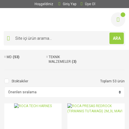
Hoşgeldiniz
Giriş Yap
Üye Ol
ARA
MD
(53)
TEKNİK
MALZEMELER
(3)
Stoktakiler
Toplam 53 ürün