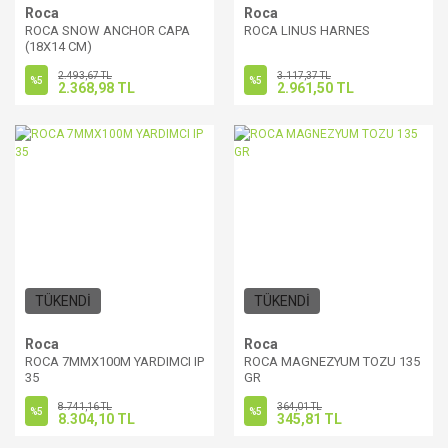
Roca
Roca
ROCA SNOW ANCHOR CAPA
ROCA LINUS HARNES
(18X14 CM)
2.493,67 TL
3.117,37 TL
%5
%5
2.368,98 TL
2.961,50 TL
TÜKENDİ
TÜKENDİ
Roca
Roca
ROCA 7MMX100M YARDIMCI IP
ROCA MAGNEZYUM TOZU 135
35
GR
8.741,16 TL
364,01 TL
%5
%5
8.304,10 TL
345,81 TL