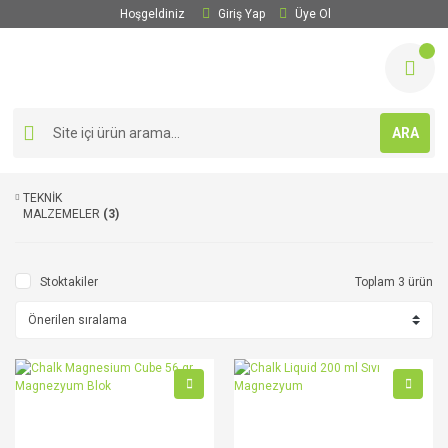
Hoşgeldiniz
Giriş Yap
Üye Ol
ARA
TEKNİK
MALZEMELER
(3)
Stoktakiler
Toplam 3 ürün