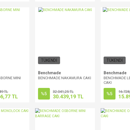
TÜKENDİ
TÜKENDİ
Benchmade
Benchmade
BORNE MINI
BENCHMADE NAKAMURA CAKI
BENCHMADE LE
CAKI
49 TL
32.041,25 TL
16.728
%5
%5
66,77 TL
30.439,19 TL
15.8