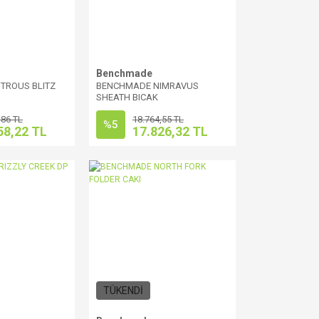
Benchmade
TROUS BLITZ
BENCHMADE NIMRAVUS
SHEATH BICAK
,86 TL
18.764,55 TL
%5
58,22 TL
17.826,32 TL
TÜKENDİ