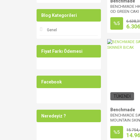
Benchmade
BENCHMADE HK 
OD GREEN CAKI
Blog Kategorileri
6.638,3
%5
6.306
Genel
Fiyat Farkı Ödemesi
Facebook
TÜKENDİ
Benchmade
BENCHMADE S
Neredeyiz ?
MOUNTAIN SKIN
15.754,
%5
14.9