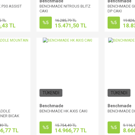
Benchmade
Benchmade
P30 ASSIST
BENCHMADE NITROUS BLITZ
BENCHMADE GR
CAKI
DP CAKI
5 TL
16.285,79 TL
19.826
%5
%5
,43 TL
15.471,50 TL
18.8
TÜKENDİ
TÜKENDİ
Benchmade
Benchmade
ADDLE
BENCHMADE HK AXIS CAKI
BENCHMADE DI
NER BICAK
49 TL
15.754,49 TL
9.116,
%5
%5
66,77 TL
14.966,77 TL
8.66