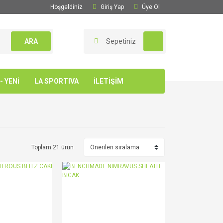
Hoşgeldiniz
Giriş Yap
Üye Ol
ARA
Sepetiniz
 YENİ
LA SPORTIVA
İLETİŞİM
Toplam 21 ürün