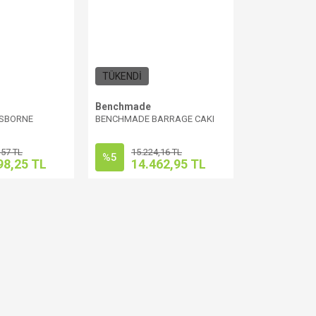
TÜKENDİ
Benchmade
SBORNE
BENCHMADE BARRAGE CAKI
,57 TL
15.224,16 TL
%5
98,25 TL
14.462,95 TL