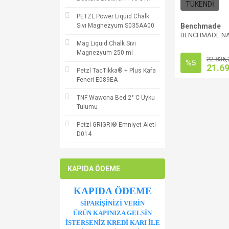
TÜKENDİ
PETZL Power Liquid Chalk
Sıvı Magnezyum S035AA00
Benchmade
BENCHMADE N
Mag Liquid Chalk Sıvı
Magnezyum 250 ml
22.836,
%5
21.6
Petzl TacTikka® + Plus Kafa
Feneri E089EA
TNF Wawona Bed 2° C Uyku
Tulumu
Petzl GRIGRI® Emniyet Aleti
D014
KAPIDA ÖDEME
KAPIDA ÖDEME
SİPARİŞİNİZİ VERİN
ÜRÜN KAPINIZA GELSİN
İSTERSENİZ KREDİ KARI İLE