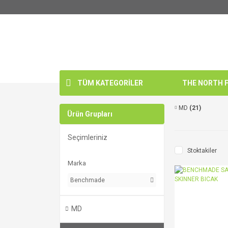
TÜM KATEGORİLER
THE NORTH FA
MD
(21)
Ürün Grupları
Seçimleriniz
Stoktakiler
Marka
Benchmade
MD