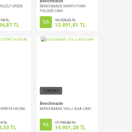
Benchmade
IZZLY CREEK
BENCHMADE NORTH FORK
FOLDER CAKI
,18 TL
16.728,22 TL
%5
34,87 TL
15.891,81 TL
TÜKENDİ
Benchmade
SPATCH BICAK
BENCHMADE VOLLI AXA CAKI
14 TL
17.790,82 TL
%5
0,33 TL
16.901,28 TL