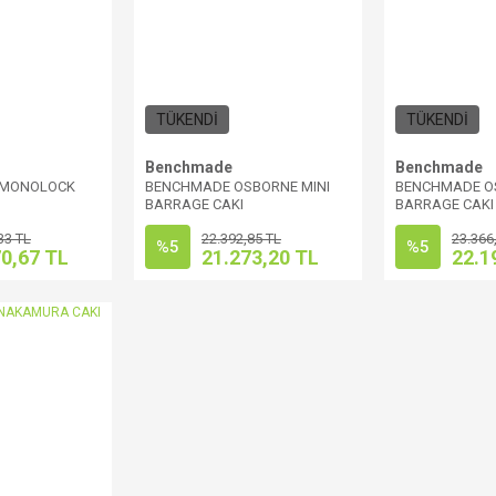
TÜKENDİ
TÜKENDİ
Benchmade
Benchmade
 MONOLOCK
BENCHMADE OSBORNE MINI
BENCHMADE O
BARRAGE CAKI
BARRAGE CAKI
33 TL
22.392,85 TL
23.366
%5
%5
70,67 TL
21.273,20 TL
22.1