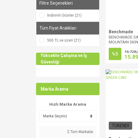
Filtre Seçenekleri
İndirimli Ürünler (21)
Tüm Fiyat Aralıkları
Benchmade
BENCHMADE S
500 TL ve üzeri (21)
MOUNTAIN SKIN
16.728,
%5
Yüksekte Çalışma ve İş
15.8
Güvenliği
Marka Arama
Hızlı Marka Arama
TÜKENDİ
Tüm Markalar