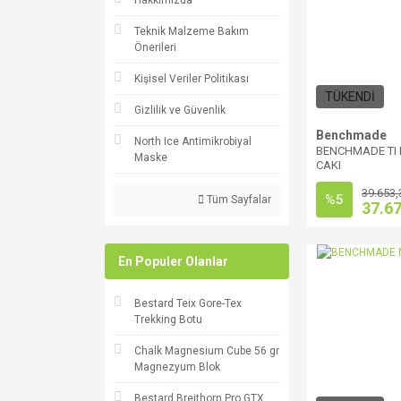
Hakkımızda
Teknik Malzeme Bakım
Önerileri
Kişisel Veriler Politikası
TÜKENDİ
Gizlilik ve Güvenlik
Benchmade
North Ice Antimikrobiyal
BENCHMADE TI
Maske
CAKI
39.653,
%5
Tüm Sayfalar
37.6
En Populer Olanlar
Bestard Teix Gore-Tex
Trekking Botu
Chalk Magnesium Cube 56 gr
Magnezyum Blok
Bestard Breithorn Pro GTX