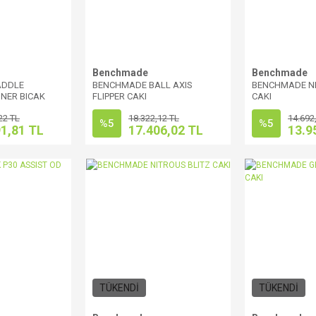
Benchmade
Benchmade
ADDLE
BENCHMADE BALL AXIS
BENCHMADE NI
NER BICAK
FLIPPER CAKI
CAKI
22 TL
18.322,12 TL
14.692
%5
%5
91,81 TL
17.406,02 TL
13.9
TÜKENDİ
TÜKENDİ