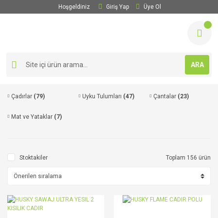
Hoşgeldiniz
Giriş Yap
Üye Ol
ARA
Çadırlar
(79)
Uyku Tulumları
(47)
Çantalar
(23)
Mat ve Yataklar
(7)
Stoktakiler
Toplam 156 ürün