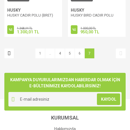
HUSKY
HUSKY
HUSKY CADIR POLU (BRET)
HUSKY BIRD CADIR POLU
1.368,44 TL
1.000,00 TL
%5
%5
1.300,01 TL
950,00 TL
1
..
4
5
6
7
KAMPANYA DUYURULARIMIZDAN HABERDAR OLMAK İÇİN
E-BÜLTENİMİZE KAYDOLABİLİRSİNİZ!
KAYDOL
KURUMSAL
Hakkımızda