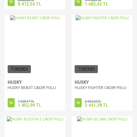
8.855,32 TL
1.770,97 TL
%5
%5
8.412,56 TL
1.682,42 TL
TÜKENDİ
TÜKENDİ
HUSKY
HUSKY
HUSKY BEAST CADIR POLU
HUSKY FIGHTER CADIR POLU
1.529,47 TL
3.622,50 TL
%5
%5
1.452,99 TL
3.441,38 TL