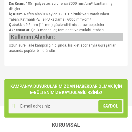
Dış Kısım:
185T polyester, su direnci 3000 mm/cm², bantlanmış
dikişler
İç Kısım:
Nefes alabilir Naylon 190T + cibinlik ve 2 yatak odası
Taban:
Katmanlı PE ile PU kaplamalı 6000 mm/cm²
Çubuklar:
9,5 mm (11 mm) güçlendirilmiş durawrap poleler
Aksesuarlar:
Çelik mandallar, tamir seti ve ayrılabilir taban
Kullanım Alanları:
Uzun süreli aile kampçılığın dışında, bisiklet sporlarıyla uğraşanlar
arasında popüler biri üründür.
Bu ürünün fiyat bilgisi, resim, ürün açıklamalarında ve diğer
konularda yetersiz gördüğünüz noktaları öneri formunu
Bu ürüne ilk yorumu siz yapın!
kullanarak tarafımıza iletebilirsiniz.
Görüş ve önerileriniz için teşekkür ederiz.
KAMPANYA DUYURULARIMIZDAN HABERDAR OLMAK İÇİN
E-BÜLTENİMİZE KAYDOLABİLİRSİNİZ!
Yorum Yaz
Ürün resmi kalitesiz, bozuk veya görüntülenemiyor.
KAYDOL
Ürün açıklamasında eksik bilgiler bulunuyor.
Ürün bilgilerinde hatalar bulunuyor.
KURUMSAL
Ürün fiyatı diğer sitelerden daha pahalı.