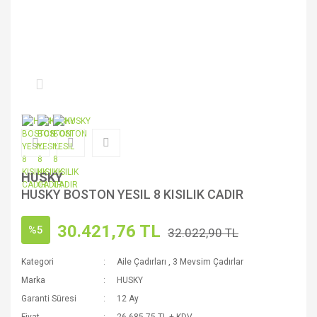
HUSKY
HUSKY BOSTON YESIL 8 KISILIK CADIR
30.421,76 TL
%5
32.022,90 TL
Kategori
Aile Çadırları
,
3 Mevsim Çadırlar
Marka
HUSKY
Garanti Süresi
12 Ay