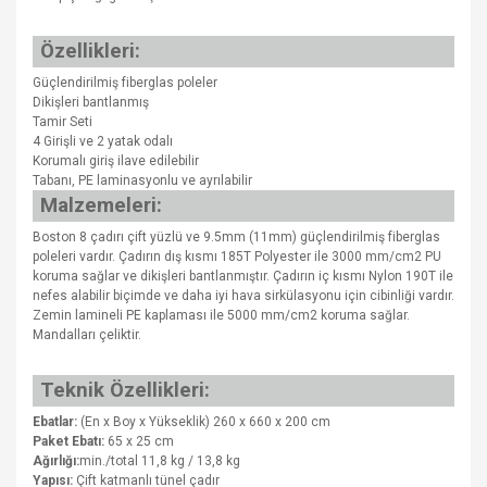
Özellikleri:
Güçlendirilmiş fiberglas poleler
Dikişleri bantlanmış
Tamir Seti
4 Girişli ve 2 yatak odalı
Korumalı giriş ilave edilebilir
Tabanı, PE laminasyonlu ve ayrılabilir
Malzemeleri:
Boston 8 çadırı çift yüzlü ve 9.5mm (11mm) güçlendirilmiş fiberglas
poleleri vardır. Çadırın dış kısmı 185T Polyester ile 3000 mm/cm2 PU
koruma sağlar ve dikişleri bantlanmıştır. Çadırın iç kısmı Nylon 190T ile
nefes alabilir biçimde ve daha iyi hava sirkülasyonu için cibinliği vardır.
Zemin lamineli PE kaplaması ile 5000 mm/cm2 koruma sağlar.
Mandalları çeliktir.
Teknik Özellikleri:
Ebatlar:
(En x Boy x Yükseklik) 260 x 660 x 200 cm
Paket Ebatı:
65 x 25 cm
Ağırlığı:
min./total 11,8 kg / 13,8 kg
Yapısı:
Çift katmanlı tünel çadır