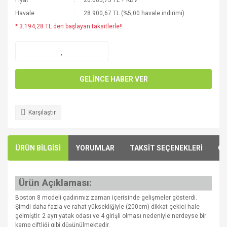
Fiyat
26.685,75 TL + KDV
Havale
28.900,67 TL (%5,00 havale indirimi)
* 3.194,28 TL den başlayan taksitlerle!!
GELİNCE HABER VER
Karşılaştır
ÜRÜN BİLGİSİ
YORUMLAR
TAKSİT SEÇENEKLERİ
ÖN
Ürün Açıklaması:
Boston 8 modeli çadırımız zaman içerisinde gelişmeler gösterdi.
Şimdi daha fazla ve rahat yüksekliğiyle (200cm) dikkat çekici hale
gelmiştir. 2 ayrı yatak odası ve 4 girişli olması nedeniyle nerdeyse bir
kamp çiftliği gibi düşünülmektedir.