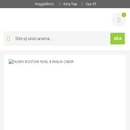
Hoşgeldiniz
Giriş Yap
Üye Ol
ARA