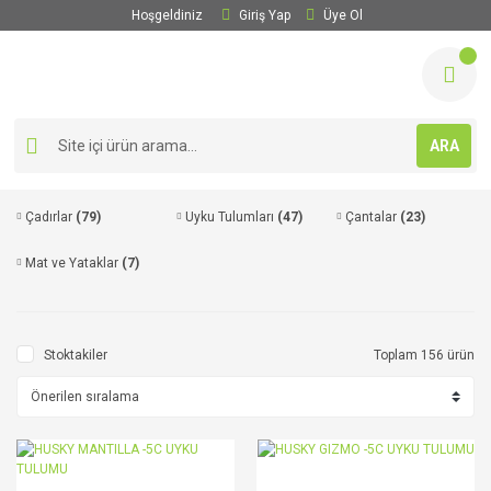
Hoşgeldiniz
Giriş Yap
Üye Ol
ARA
Çadırlar
(79)
Uyku Tulumları
(47)
Çantalar
(23)
Mat ve Yataklar
(7)
Stoktakiler
Toplam 156 ürün