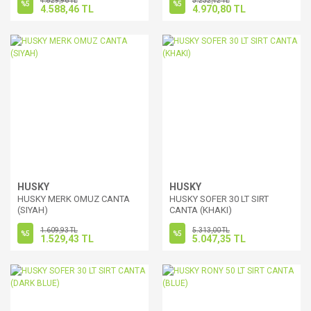
4.829,96 TL
5.232,42 TL
%5
%5
4.588,46 TL
4.970,80 TL
HUSKY
HUSKY
HUSKY MERK OMUZ CANTA
HUSKY SOFER 30 LT SIRT
(SIYAH)
CANTA (KHAKI)
1.609,93 TL
5.313,00 TL
%5
%5
1.529,43 TL
5.047,35 TL